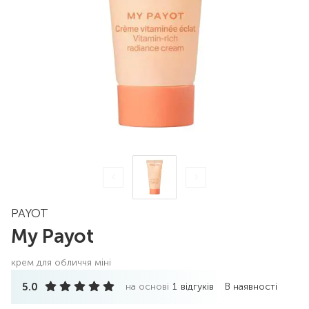
PAYOT
My Payot
крем для обличчя міні
5.0
на основі
1
відгуків
В наявності