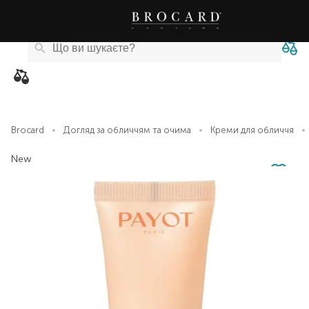
Каталог
Бренди
Акції
Новини
Магазини
eCard
товарів
Brocard
Догляд за обличчям та очима
Креми для обличчя
New