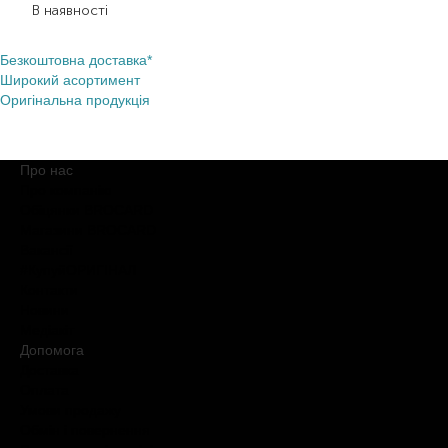
В наявності
Безкоштовна доставка*
Широкий асортимент
Оригінальна продукція
Про нас
Про компанію
Обіцянки BROCARD
Магазини BROCARD
Вакансії
#КупуйОРИГІНАЛ
Контакти
Новини
Медіакіт
Допомога
Доставка
Оплата
Умови продажу
Обмін і повернення