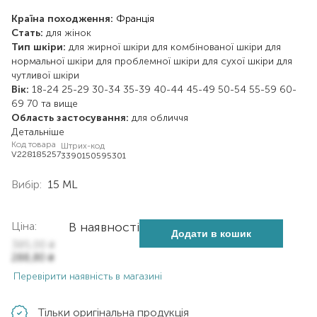
Країна походження:
Франція
Стать:
для жінок
Тип шкіри:
для жирної шкіри
для комбінованої шкіри
для
нормальної шкіри
для проблемної шкіри
для сухої шкіри
для
чутливої шкіри
Вік:
18-24
25-29
30-34
35-39
40-44
45-49
50-54
55-59
60-
69
70 та вище
Область застосування:
для обличчя
Детальніше
Код товара
Штрих-код
V228185257
3390150595301
Вибір:
15 ML
Ціна:
В наявності
Додати в кошик
385,00
₴
288,80
₴
Перевірити наявність в магазині
Тільки оригінальна продукція