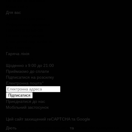
Питання та відповіді
Мапа сайту
Для вас
Дисконтна програма
Реферальна програма
Подарункові картки
Нішева парфумерія
Електронні сертифікати
Б`юті експерт
Гаряча лiнiя
0 800 508 880
Щоденно з 9:00 до 21:00
Приймаємо до сплати
Підписатися на розсилку
Електронна пошта
*
Підписатися
Приєднатися до нас
Мобільний застосунок
Цей сайт захищений reCAPTCHA та Google
Діють
Політика конфіденційності
та
Умови обслуговування