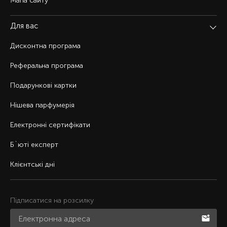
Мапа сайту
Для вас
Дисконтна програма
Реферальна програма
Подарункові картки
Нішева парфумерія
Електронні сертифікати
Б`юті експерт
Клієнтські дні
Підписатися на розсилку