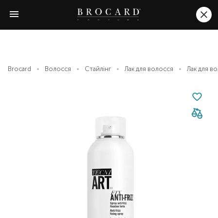
Brocard
Волосся
Стайлінг
Лак для волосся
Лак для во