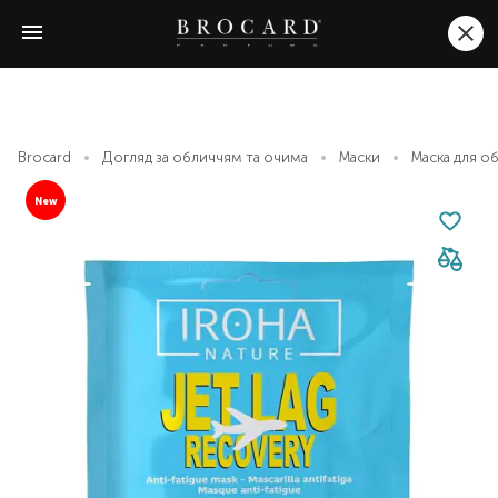
Brocard
Догляд за обличчям та очима
Маски
Маска для об
New