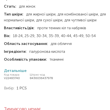
Стать:
для жінок
Тип шкіри:
для жирної шкіри
для комбінованої шкіри
для
нормальної шкіри
для сухої шкіри
для чутливої шкіри
Властивість/дія:
проти темних кіл та набряків
Вік:
18-24
25-29
30-34
35-39
40-44
45-49
50-54
Область застосування:
для обличчя
Інгредієнти:
гіалуронова кислота
Особливість упаковки:
тканинні
Детальніше
Код товара
Штрих-код
V22483740
8436036437978
Вибір:
1 PCS
Тимчасово немає