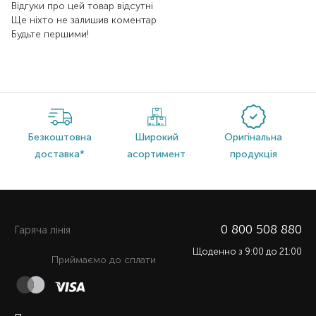
Відгуки про цей товар відсутні
Ще ніхто не залишив коментар
Будьте першими!
Безкоштовна
Широкий
Оригінальна
доставка*
асортимент
продукція
0 800 508 880
Гаряча лiнiя
Щоденно з 9:00 до 21:00
Приймаємо до сплати