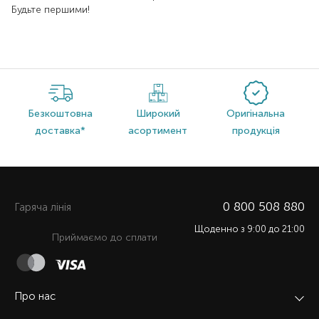
Будьте першими!
Безкоштовна
Широкий
Оригінальна
доставка*
асортимент
продукція
0 800 508 880
Гаряча лiнiя
Щоденно з 9:00 до 21:00
Приймаємо до сплати
Про нас