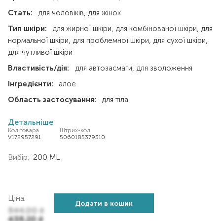
Стать:
для чоловіків
для жінок
Тип шкіри:
для жирної шкіри
для комбінованої шкіри
для
нормальної шкіри
для проблемної шкіри
для сухої шкіри
для чутливої шкіри
Властивість/дія:
для автозасмаги
для зволоження
Інгредієнти:
алое
Область застосування:
для тіла
Детальніше
Код товара
Штрих-код
V172957291
5060185379310
Вибір:
200 ML
Ціна:
Додати в кошик
544,00
₴
435,20
₴