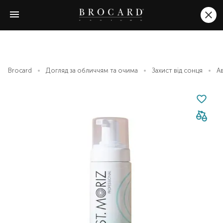
Brocard
Догляд за обличчям та очима
Захист від сонця
А