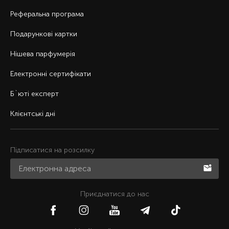
Реферальна програма
Подарункові картки
Нішева парфумерія
Електронні сертифікати
Б`юті експерт
Клієнтські дні
Підписатися на розсилку
Приєднатися до нас