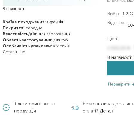
Штрих-код
361
В наявності
Вибір:
1.2 G
Країна походження:
Франція
Відтінок:
10
Покриття:
середнє
Властивість/дія:
для зволоження
Ціна:
Область застосування:
для губ
Особливість упаковки:
класичні
1 550,00
₴
Детальніше
В наявності
Перевірити н
Тільки оригінальна
Безкоштовна доставка
продукція
оплаті*
Деталі