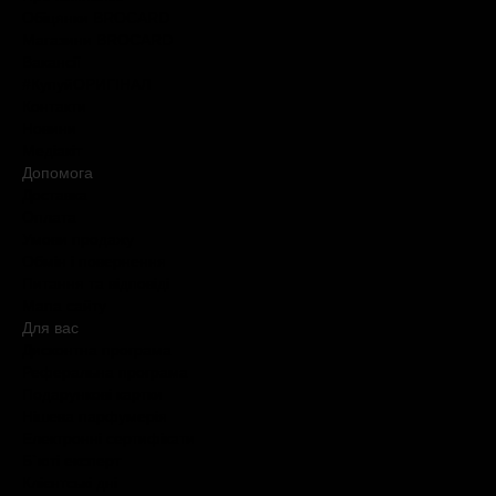
Обіцянки BROCARD
Магазини BROCARD
Вакансії
#КупуйОРИГІНАЛ
Контакти
Новини
Медіакіт
Допомога
Доставка
Оплата
Умови продажу
Обмін і повернення
Питання та відповіді
Мапа сайту
Для вас
Дисконтна програма
Реферальна програма
Подарункові картки
Нішева парфумерія
Електронні сертифікати
Б`юті експерт
Клієнтські дні