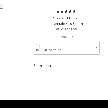
к
Yves Saint Laurent
Lovenude Kiss Shaper
олівець для губ
Вибір
1.2 G
104 Burning Mauve
1 550,00
₴
930,00
₴
В наявності