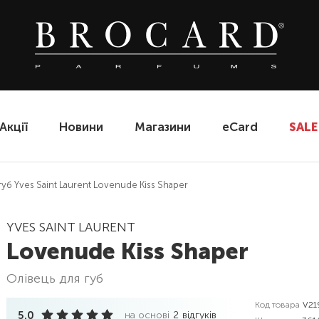
Акції
Новини
Магазини
eCard
SALE
губ Yves Saint Laurent Lovenude Kiss Shaper
YVES SAINT LAURENT
Lovenude Kiss Shaper
олівець для губ
Код товара
V21
5.0
на основі
2
відгуків