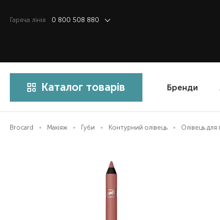
Гаряча лiнiя
0 800 508 880
Каталог товарів
Бренди
Brocard
Макіяж
Губи
Контурний олівець
Олівець для 