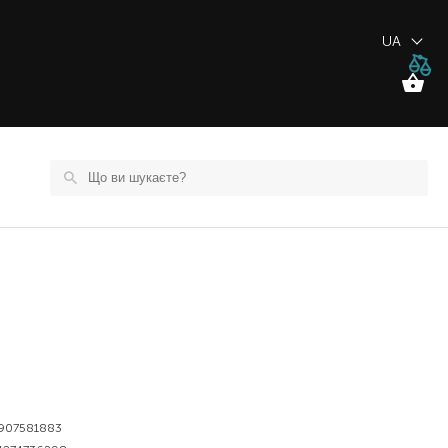
UA
907581883