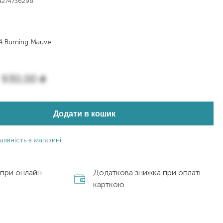
4274736298
4 Burning Mauve
930,00
₴
Додати в кошик
аявність в магазині
 при онлайн
Додаткова знижка при оплаті
карткою