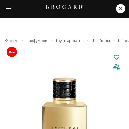
Brocard
Парфумерія
Групи ароматів
Шлейфові
Парфу
New