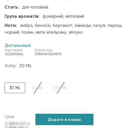
Стать:
для чоловіків
Група ароматів:
фужерний
квітковий
Ноти:
амбра
бензоїн
бергамот
лаванда
пачулі
перець
чорний
полин
квіти апельсину
яблуко
Детальніше
Код товара
Штрих-код
V222561141
3386460169875
Вибір:
30 ML
30 ML
50 ML
100 ML
Ціна:
Додати в кошик
3 864,00
₴