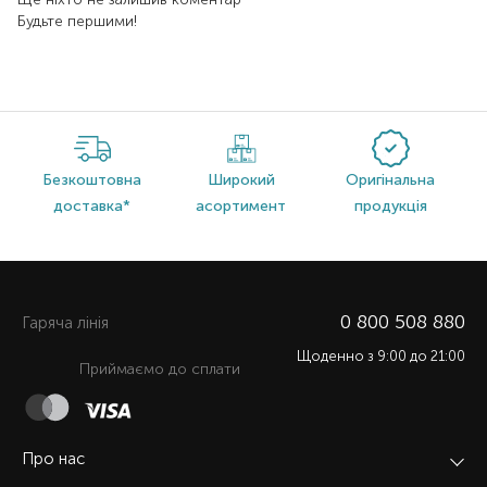
Будьте першими!
Безкоштовна
Широкий
Оригінальна
доставка*
асортимент
продукція
0 800 508 880
Гаряча лiнiя
Щоденно з 9:00 до 21:00
Приймаємо до сплати
Про нас