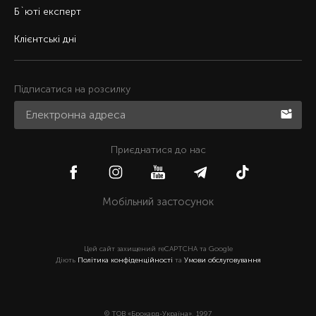
Б`юті експерт
Клієнтські дні
Підписатися на розсилку
Приєднатися до нас
Мобільний застосунок
Цей сайт захищений reCAPTCHA та Google
Діють
Політика конфіденційності
та
Умови обслуговування
© ТОВ «Брокард-Україна», 1997