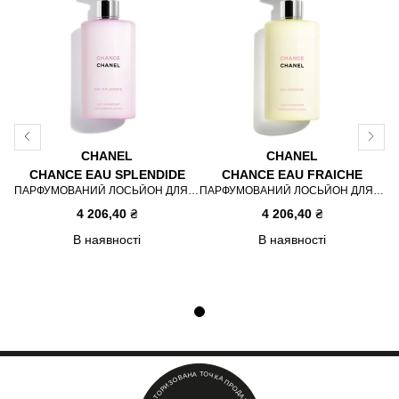
CHANEL
CHANEL
CHANCE EAU SPLENDIDE
CHANCE EAU FRAICHE
ПАРФУМОВАНИЙ ЛОСЬЙОН ДЛЯ ТІЛА
ПАРФУМОВАНИЙ ЛОСЬЙОН ДЛЯ ТІЛА
4 206,40
4 206,40
₴
₴
В наявності
В наявності
Item 1 of 1
Т
А
О
Н
Ч
А
К
В
А
О
П
З
Р
И
О
Р
Д
О
А
Т