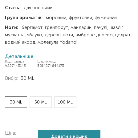
Стать:
для чоловіків
Група ароматів:
морський
фруктовий
фужерний
Ноти:
бергамот
грейпфрут
мандарин
пачулі
шавлія
мускатна
яблуко
деревні ноти
амброве дерево
цедрат
водний акорд
молекула Yodanol
Детальніше
Код товара
Штрих-код
V227443143
3614274644173
Вибір:
30 ML
30 ML
50 ML
100 ML
Ціна:
Додати в кошик