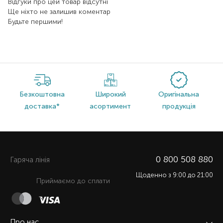
Відгуки про цей товар відсутні
Ще ніхто не залишив коментар
Будьте першими!
Безкоштовна
Широкий
Оригінальна
доставка*
асортимент
продукція
0 800 508 880
Гаряча лiнiя
Щоденно з 9:00 до 21:00
Приймаємо до сплати
Про нас