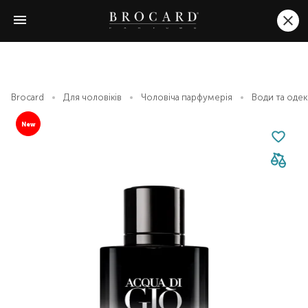
Brocard
Для чоловіків
Чоловіча парфумерія
Води та оде
New