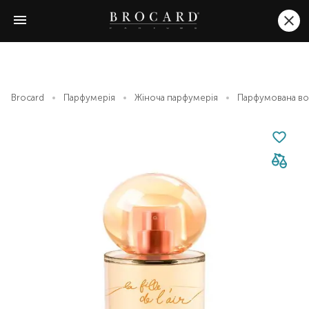
Brocard
Парфумерія
Жіноча парфумерія
Парфумована вода