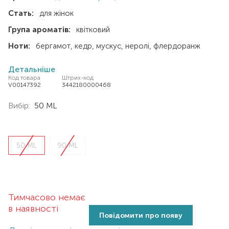
Стать:
для жінок
Група ароматів:
квітковий
Ноти:
бергамот
кедр
мускус
неролі
флердоранж
Детальніше
Код товара
Штрих-код
V00147392
3442180000468
Вибір:
50 ML
50 ML
90 ML
Тимчасово немає
в наявності
Повідомити про появу