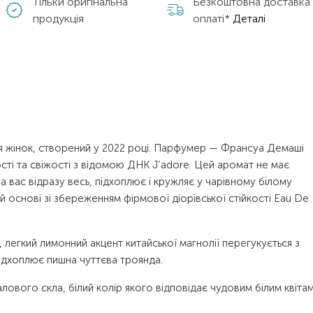
Тільки оригінальна
Безкоштовна доставка
продукція
оплаті*
Деталі
ля жінок, створений у 2022 році. Парфумер — Франсуа Демаші
ості та свіжості з відомою ДНК J’adore. Цей аромат не має
 вас відразу весь, підхоплює і кружляє у чарівному білому
ій основі зі збереженням фірмової діорівської стійкості Eau De
 легкий лимонний акцент китайської магнолії перегукується з
підхоплює пишна чуттєва троянда.
ового скла, білий колір якого відповідає чудовим білим квіта