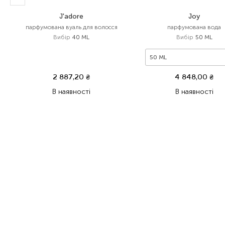
J'adore
Joy
парфумована вуаль для волосся
парфумована вода
Вибір
40 ML
Вибір
50 ML
50 ML
2 887,20
₴
4 848,00
₴
В наявності
В наявності
Item 1 of 2