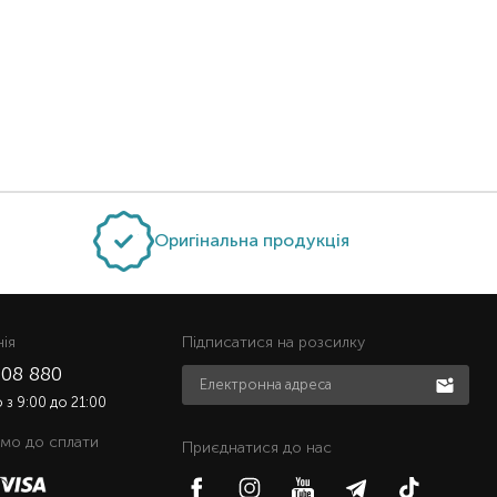
Оригінальна продукція
нiя
Підписатися на розсилку
508 880
з 9:00 до 21:00
мо до сплати
Приєднатися до нас