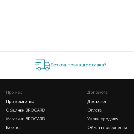
Безкоштовна доставка*
Про нас
Допомога
Про компанію
Доставка
Обіцянки BROCARD
Оплата
Магазини BROCARD
Умови продажу
Вакансії
Обмін і повернення