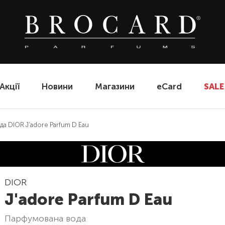
Акції
Новини
Магазини
eCard
SALE
а DIOR J'adore Parfum D Eau
DIOR
J'adore Parfum D Eau
парфумована вода