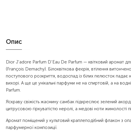
Опис
Dior J’adore Parfum D’Eau De Parfum — квітковий аромат д
(François Demachy). Білоквіткова феєрія, втілення витончен
поступового розкриття, водоспад із білих пелюсток падає на
вихорі. А ще це унікальні парфуми не на спиртовій, а на водн
Parfum.
Яскраву свіжість жасмину самбак підкреслює зелений акорд,
цитрусовою гіркуватістю неролі, а медові ноти жимолості 
Аромат поміщений у культовий краплеподібний флакон з опал
парфумерної композиції.