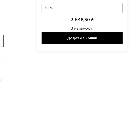
30 ML
3 548,80
₴
В наявності
Додати в кошик
р.
я.