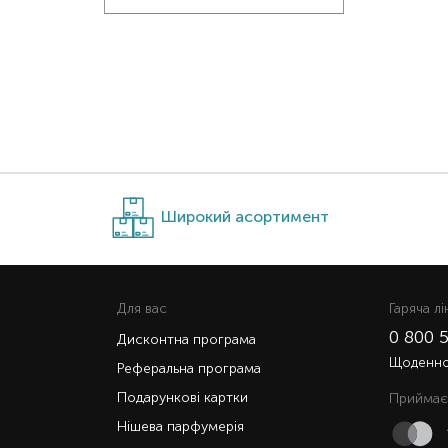
Широкий асортимент
Для вас
Гаряча лi
0 800 
Дисконтна програма
Щоденно 
Реферальна програма
Подарункові картки
Приймає
Нішева парфумерія