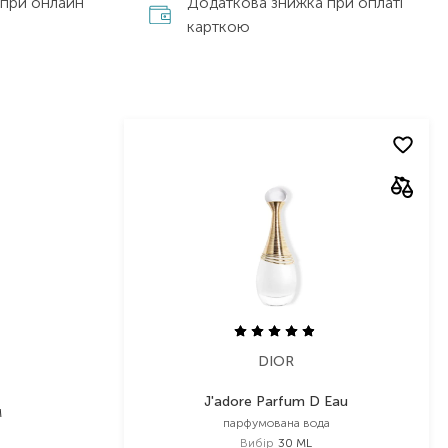
 при онлайн
Додаткова знижка при оплаті
карткою
DIOR
J'adore Parfum D Eau
м
парфумована вода
Вибір
30 ML