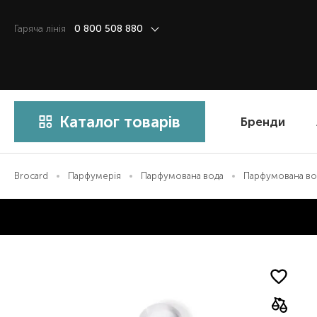
Гаряча лiнiя
0 800 508 880
Каталог товарів
Бренди
Brocard
Парфумерія
Парфумована вода
Парфумована вод