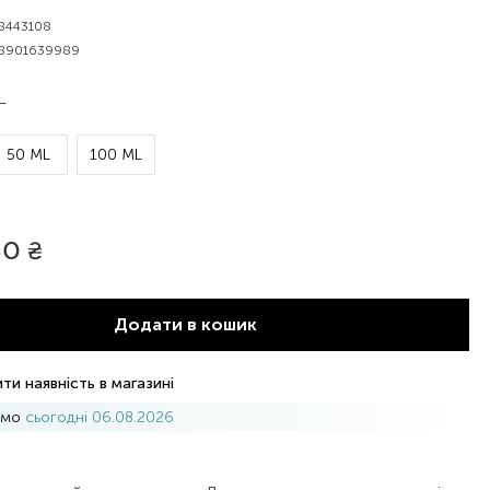
8443108
8901639989
L
50 ML
100 ML
80
₴
Додати в кошик
ти наявність в магазині
имо
сьогодні 06.08.2026