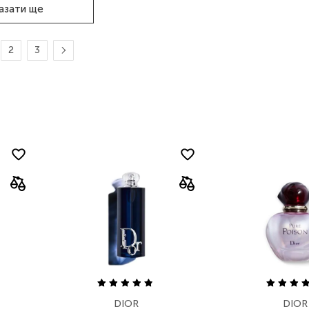
азати ще
2
3
DIOR
DIOR