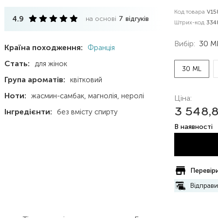
Код товара
V15
4.9
на основі
7
відгуків
Штрих-код
334
Вибір:
30 M
Країна походження:
Франція
Стать:
для жінок
30 ML
Група ароматів:
квітковий
Ноти:
жасмин-самбак
магнолія
неролі
Ціна:
3 548,
Інгредієнти:
без вмісту спирту
В наявності
Перевіри
Відправ