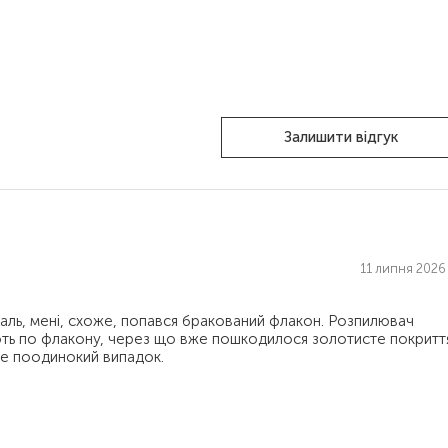
Залишити відгук
11 липня 2026 
аль, мені, схоже, попався бракований флакон. Розпилювач
ють по флакону, через що вже пошкодилося золотисте покритт