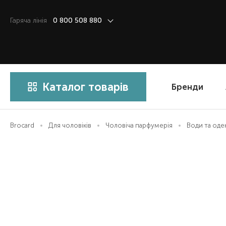
Гаряча лiнiя
0 800 508 880
Каталог товарів
Бренди
Brocard
Для чоловіків
Чоловіча парфумерія
Води та од