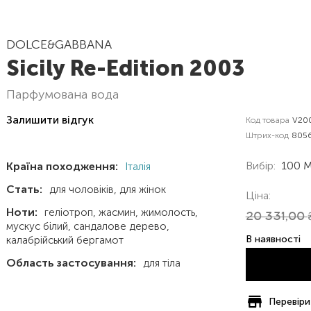
DOLCE&GABBANA
Sicily Re-Edition 2003
парфумована вода
Залишити відгук
Код товара
V20
Штрих-код
805
Вибір:
100 
Країна походження:
Італія
Стать:
для чоловіків
для жінок
Ціна:
Ноти:
геліотроп
жасмин
жимолость
20 331,00
мускус білий
сандалове дерево
В наявності
калабрійський бергамот
Область застосування:
для тіла
Перевіри