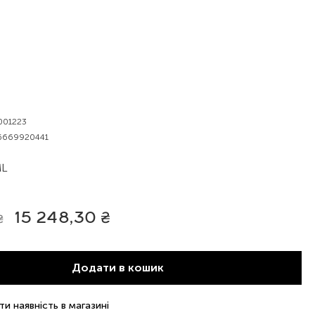
001223
6669920441
ML
15 248,30
₴
₴
Додати в кошик
ти наявність в магазині