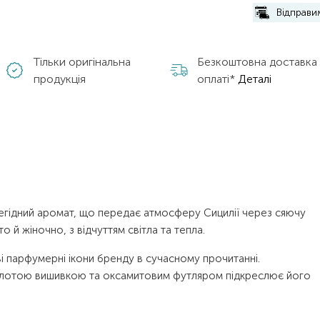
Відправ
Тільки оригінальна
Безкоштовна доставка
продукція
оплаті*
Деталі
дегідний аромат, що передає атмосферу Сицилії через сяючу
 й жіночно, з відчуттям світла та тепла.
ві парфумерні ікони бренду в сучасному прочитанні.
олотою вишивкою та оксамитовим футляром підкреслює його