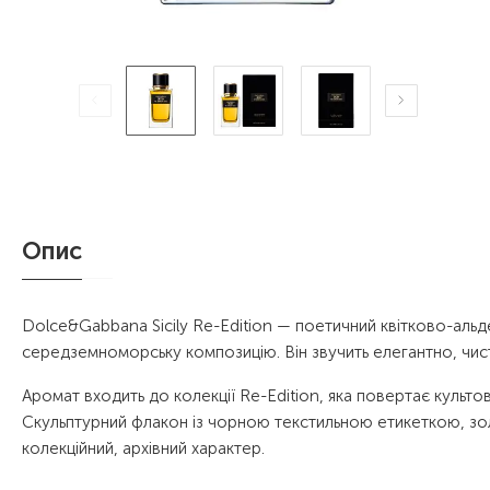
Опис
Dolce&Gabbana Sicily Re-Edition — поетичний квітково-аль
середземноморську композицію. Він звучить елегантно, чисто
Аромат входить до колекції Re-Edition, яка повертає культо
Скульптурний флакон із чорною текстильною етикеткою, з
колекційний, архівний характер.