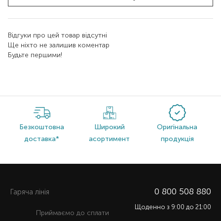
Відгуки про цей товар відсутні
Ще ніхто не залишив коментар
Будьте першими!
Безкоштовна
Широкий
Оригінальна
доставка*
асортимент
продукція
0 800 508 880
Гаряча лiнiя
Щоденно з 9:00 до 21:00
Приймаємо до сплати