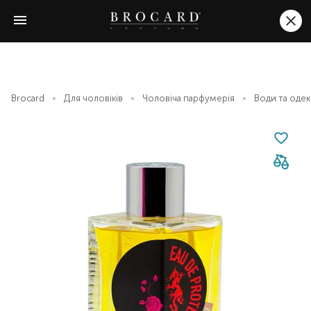
Brocard
Для чоловіків
Чоловіча парфумерія
Води та оде