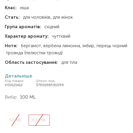
Клас:
ніша
Стать:
для чоловіків
для жінок
Група ароматів:
східний
Характер аромату:
чуттєвий
Ноти:
бергамот
вербена лимонна
імбир
перець чорний
троянда (пелюстки троянд)
Область застосування:
для тіла
Детальніше
Код товара
Штрих-код
V00121412
3760168591099
Вибір:
100 ML
50 ML
100 ML