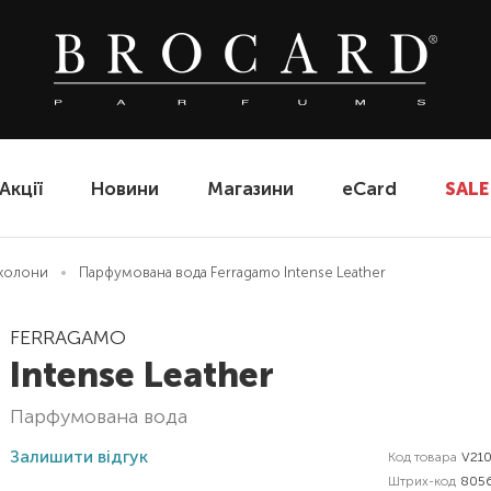
Акції
Новини
Магазини
eCard
SALE
еколони
Парфумована вода Ferragamo Intense Leather
FERRAGAMO
Intense Leather
парфумована вода
Залишити відгук
Код товара
V21
Штрих-код
805