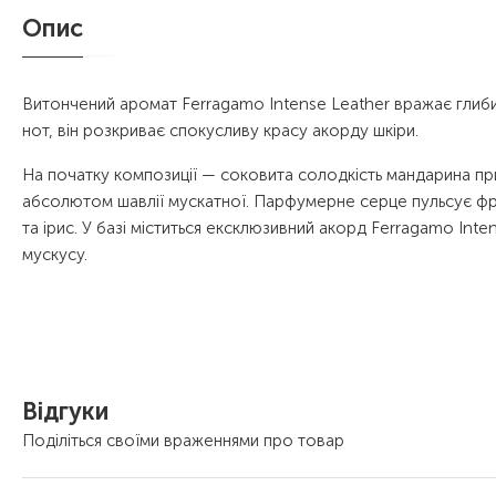
Опис
Витончений аромат Ferragamo Intense Leather вражає глиб
нот, він розкриває спокусливу красу акорду шкіри.
На початку композиції — соковита солодкість мандарина 
абсолютом шавлії мускатної. Парфумерне серце пульсує фр
та ірис. У базі міститься ексклюзивний акорд Ferragamo Inte
мускусу.
Відгуки
Поділіться своїми враженнями про товар