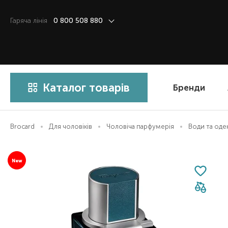
Гаряча лiнiя
0 800 508 880
Каталог товарів
Бренди
Brocard
Для чоловіків
Чоловіча парфумерія
Води та од
New