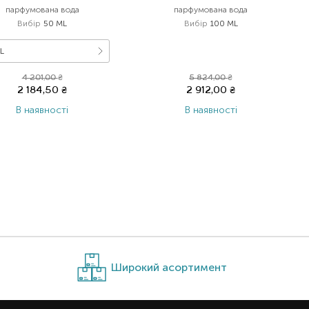
парфумована вода
парфумована вода
Вибір
50 ML
Вибір
100 ML
L
4 201,00
₴
5 824,00
₴
2 184,50
₴
2 912,00
₴
В наявності
В наявності
Широкий асортимент