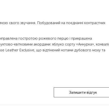
иною свого звучання. Побудований на поєднанні контрастних
приправлена гостротою рожевого перцю і прикрашена
уктово-квітковими акордами: яблуко сорту «Аннурка», конвалі
nse Leather Exclusive, що відтінений нотами дубового моху та
Залишити відгук