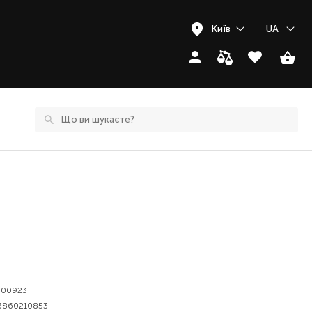
Київ
UA
000923
6860210853