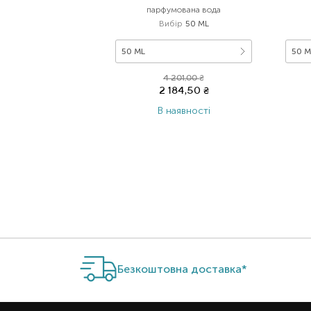
парфумована вода
Вибір
50 ML
50 ML
50 M
4 201,00
₴
2 184,50
₴
В наявності
Item 1 of 1
Безкоштовна доставка*