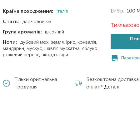
Вибір:
100 
Країна походження:
Італія
Стать:
для чоловіків
Тимчасово 
Група ароматів:
шкіряний
Пов
Ноти:
дубовий мох
земля
ірис
конвалія
мандарин
мускус
шавлія мускатна
яблуко
рожевий перець
акорд шкіри
Перевіри
Тільки оригінальна
Безкоштовна доставка
продукція
оплаті*
Деталі