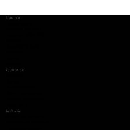
Про нас
Про компанію
Обіцянки BROCARD
Магазини BROCARD
Вакансії
#КупуйОРИГІНАЛ
Контакти
Новини
Медіакіт
Допомога
Доставка
Оплата
Умови продажу
Обмін і повернення
Питання та відповіді
Мапа сайту
Для вас
Дисконтна програма
Реферальна програма
Подарункові картки