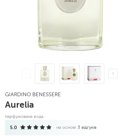
GIARDINO BENESSERE
Aurelia
парфумована вода
5.0
на основі
3
відгуків