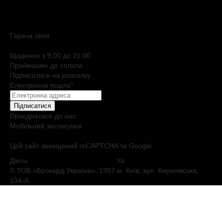
Нішева парфумерія
Електронні сертифікати
Б`юті експерт
Гаряча лiнiя
0 800 508 880
Щоденно з 9:00 до 21:00
Приймаємо до сплати
Підписатися на розсилку
Електронна пошта
*
Підписатися
Приєднатися до нас
Мобільний застосунок
Цей сайт захищений reCAPTCHA та Google
Діють
Політика конфіденційності
та
Умови обслуговування
© ТОВ «Брокард-Україна», 1997 м. Київ, вул. Кирилівська,
134-А