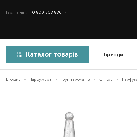
Гаряча лiнiя
0 800 508 880
Каталог товарів
Бренди
Brocard
Парфумерія
Групи ароматів
Квіткові
Парфумо