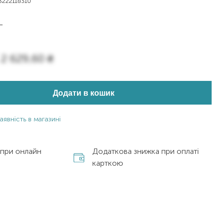
3222118310
L
2 629,60
₴
Додати в кошик
аявність в магазині
 при онлайн
Додаткова знижка при оплаті
карткою