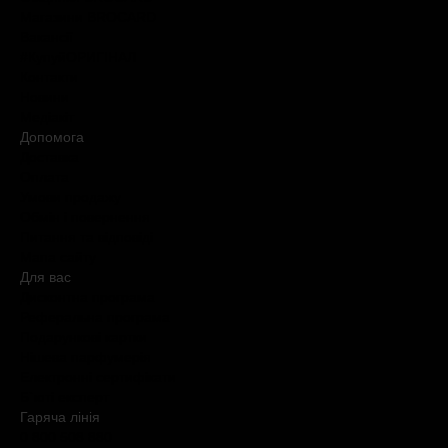
Магазини BROCARD
Вакансії
#КупуйОРИГІНАЛ
Контакти
Новини
Медіакіт
Допомога
Доставка
Оплата
Умови продажу
Обмін і повернення
Питання та відповіді
Мапа сайту
Для вас
Дисконтна програма
Реферальна програма
Подарункові картки
Нішева парфумерія
Електронні сертифікати
Б`юті експерт
Гаряча лiнiя
0 800 508 880