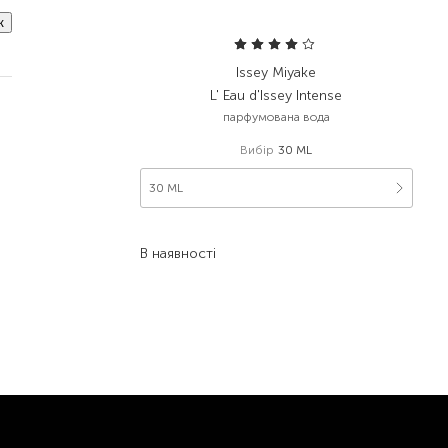
к
Issey Miyake
L' Eau d'Issey Intense
парфумована вода
Вибір
30 ML
30 ML
5 057,00
₴
2 629,60
₴
В наявності