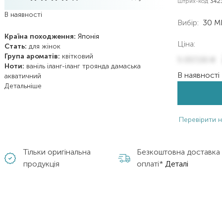
Штрих-код
342
В наявності
Вибір:
30 M
Країна походження:
Японія
Ціна:
Стать:
для жінок
Група ароматів:
квітковий
5 057,00
₴
Ноти:
ваніль
іланг-іланг
троянда дамаська
В наявності
акватичний
Детальніше
Перевірити н
Тільки оригінальна
Безкоштовна доставка
продукція
оплаті*
Деталі