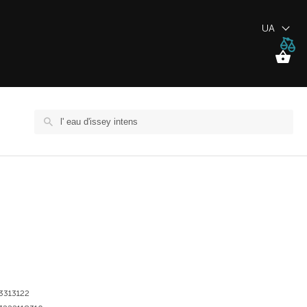
UA
3313122