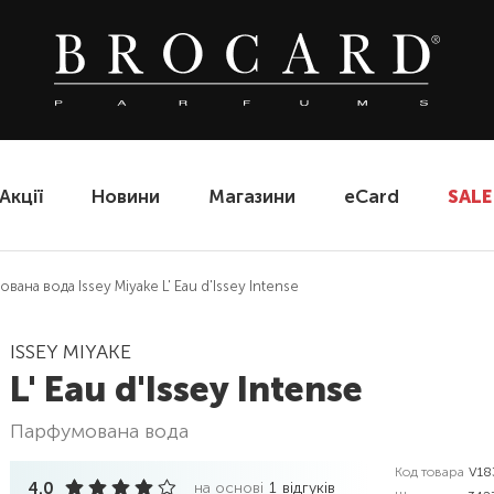
Акції
Новини
Магазини
eCard
SALE
вана вода Issey Miyake L' Eau d'Issey Intense
ISSEY MIYAKE
L' Eau d'Issey Intense
парфумована вода
Код товара
V18
4.0
на основі
1
відгуків