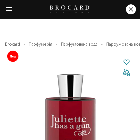
Brocard
Парфумерія
Парфумована вода
Парфумована вода 
New