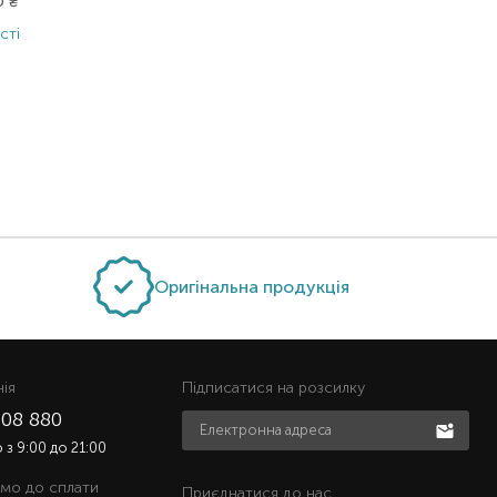
00
₴
1 480,00
₴
7
сті
В наявності
В 
Оригінальна продукція
нiя
Підписатися на розсилку
508 880
з 9:00 до 21:00
мо до сплати
Приєднатися до нас