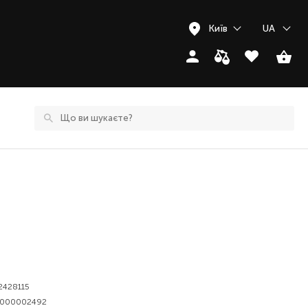
Київ
UA
2428115
0000002492