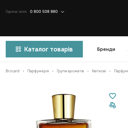
Гаряча лiнiя
0 800 508 880
Каталог товарів
Бренди
Brocard
Парфумерія
Групи ароматів
Квіткові
Парфумо