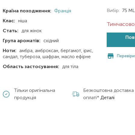
Вибір:
75 ML
Країна походження:
Франція
Клас:
ніша
Тимчасово 
Стать:
для жінок
Пов
Група ароматів:
східний
Ноти:
амбра
амброксан
бергамот
ірис
Перевіри
сандал
тубероза
шафран
масло ефірне
Область застосування:
для тіла
Тільки оригінальна
Безкоштовна доставка
продукція
оплаті*
Деталі