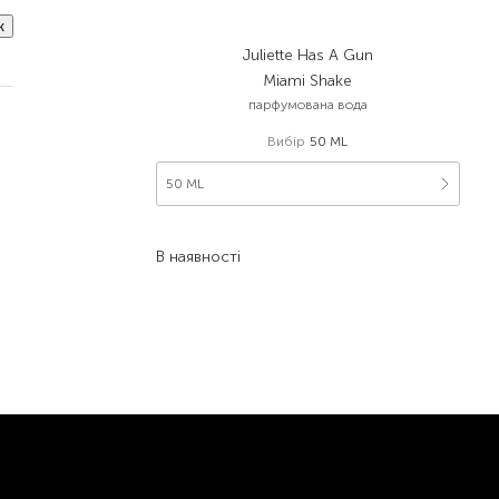
к
Juliette Has A Gun
Miami Shake
парфумована вода
Вибір
50 ML
50 ML
5 190,00
₴
В наявності