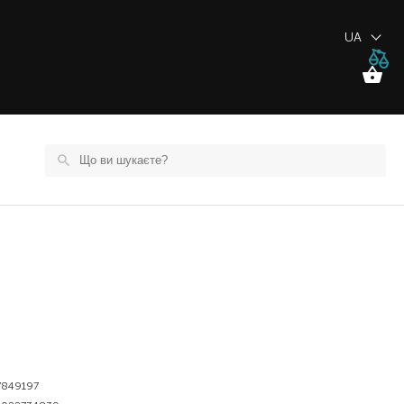
UA
7849197