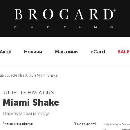
Акції
Новини
Магазини
eCard
SALE
 Juliette Has A Gun Miami Shake
JULIETTE HAS A GUN
Miami Shake
парфумована вода
Залишити відгук
В наявності
Код товара
V22