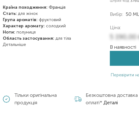
Штрих-код
376
Країна походження:
Франція
Стать:
для жінок
Вибір:
50 M
Група ароматів:
фруктовий
Характер аромату:
солодкий
Ціна:
Ноти:
полуниця
5 190,00
Область застосування:
для тіла
Детальніше
В наявності
Перевірити на
Тільки оригінальна
Безкоштовна доставка
продукція
оплаті*
Деталі