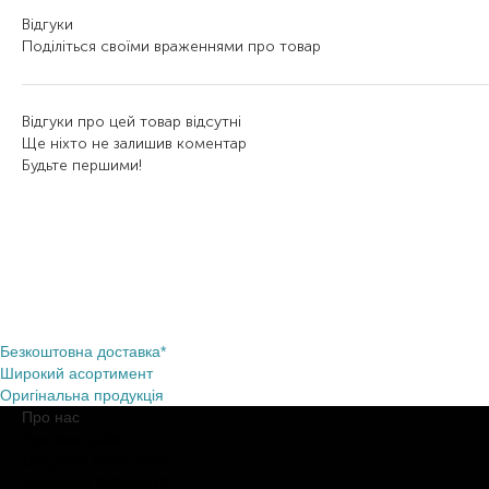
Відгуки
Поділіться своїми враженнями про товар
Відгуки про цей товар відсутні
Ще ніхто не залишив коментар
Будьте першими!
Безкоштовна доставка*
Широкий асортимент
Оригінальна продукція
Про нас
Про компанію
Обіцянки BROCARD
Магазини BROCARD