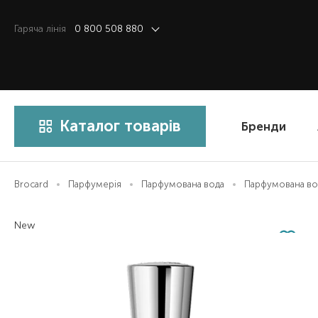
Гаряча лiнiя
0 800 508 880
Каталог товарів
Бренди
Brocard
Парфумерія
Парфумована вода
Парфумована вода
New