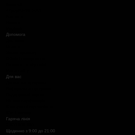
Вакансії
#КупуйОРИГІНАЛ
Контакти
Новини
Медіакіт
Допомога
Доставка
Оплата
Умови продажу
Обмін і повернення
Питання та відповіді
Мапа сайту
Для вас
Дисконтна програма
Реферальна програма
Подарункові картки
Нішева парфумерія
Електронні сертифікати
Б`юті експерт
Гаряча лiнiя
0 800 508 880
Щоденно з 9:00 до 21:00