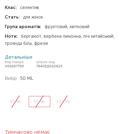
Клас:
селектив
Стать:
для жінок
Група ароматів:
фруктовий
квітковий
Ноти:
бергамот
вербена лимонна
лічі китайський
троянда біла
фрезія
Детальніше
Код товара
Штрих-код
V00167793
7640111502623
Вибір:
50 ML
30 ML
50 ML
100 ML
Тимчасово немає