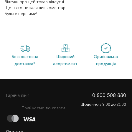
Відгуки про цей товар відсутні
Ще ніхто не залишив коментар
Будьте першими!
Безкоштовна
Широкий
Оригінальна
доставка*
асортимент
продукція
0 800 508 880
Гаряча лiнiя
Щоденно з 9:00 до 21:00
Приймаємо до сплати