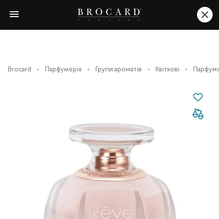
Brocard
Парфумерія
Групи ароматів
Квіткові
Парфумов