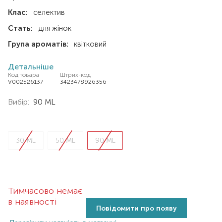
Клас:
селектив
Стать:
для жінок
Група ароматів:
квітковий
Детальніше
Код товара
Штрих-код
V002526137
3423478926356
Вибір:
90 ML
30 ML
50 ML
90 ML
Тимчасово немає
в наявності
Повідомити про появу