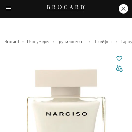
Brocard
Парфумерія
Групи ароматів
Шлейфові
Парфу