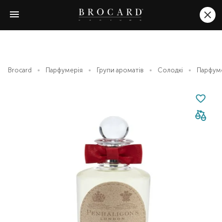
Brocard
Парфумерія
Групи ароматів
Солодкі
Парфумов