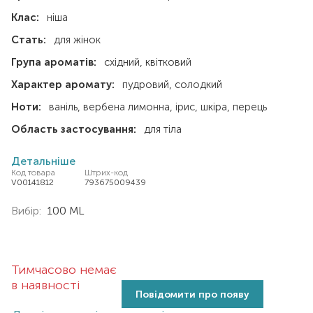
Клас:
ніша
Стать:
для жінок
Група ароматів:
східний
квітковий
Характер аромату:
пудровий
солодкий
Ноти:
ваніль
вербена лимонна
ірис
шкіра
перець
Область застосування:
для тіла
Детальніше
Код товара
Штрих-код
V00141812
793675009439
Вибір:
100 ML
Тимчасово немає
в наявності
Повідомити про появу