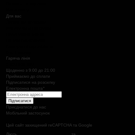
Питання та відповіді
Мапа сайту
Для вас
Дисконтна програма
Реферальна програма
Подарункові картки
Нішева парфумерія
Електронні сертифікати
Б`юті експерт
Гаряча лiнiя
0 800 508 880
Щоденно з 9:00 до 21:00
Приймаємо до сплати
Підписатися на розсилку
Електронна пошта
*
Підписатися
Приєднатися до нас
Мобільний застосунок
Цей сайт захищений reCAPTCHA та Google
Діють
Політика конфіденційності
та
Умови обслуговування