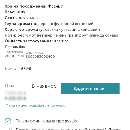
Країна походження:
Франція
Клас:
ніша
Стать:
для чоловіків
Група ароматів:
деревні
фужерний
квітковий
Характер аромату:
свіжий
чуттєвий
шлейфовий
Ноти:
бергамот
ветивер
герань
грейпфрут
лаванда
сандал
Область застосування:
для тіла
Детальніше
Код товара
Штрих-код
V001853100
8002683000409
Вибір:
50 ML
Ціна:
В наявності
Додати в кошик
7 000,00
₴
4 200,00
₴
Перевірити наявність в магазині
Тільки оригінальна продукція
Безкоштовна доставка при онлайн оплаті*
Деталі