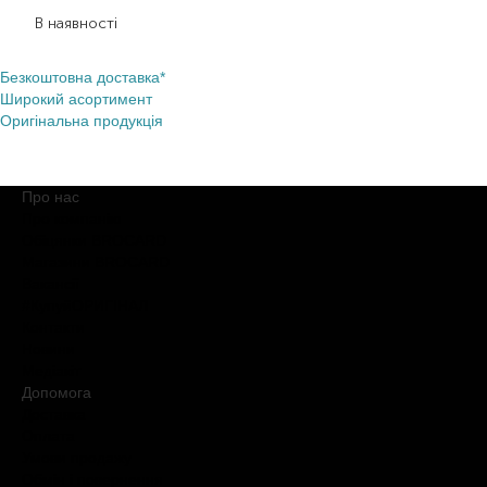
7 000,00
₴
4 200,00
₴
В наявності
Безкоштовна доставка*
Широкий асортимент
Оригінальна продукція
Про нас
Про компанію
Обіцянки BROCARD
Магазини BROCARD
Вакансії
#КупуйОРИГІНАЛ
Контакти
Новини
Медіакіт
Допомога
Доставка
Оплата
Умови продажу
Обмін і повернення