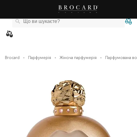
Каталог
Бренди
Акції
Новини
Магазини
eCard
товарів
Brocard
Парфумерія
Жіноча парфумерія
Парфумована вода