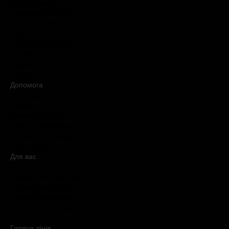
Про компанію
Обіцянки BROCARD
Магазини BROCARD
Вакансії
#КупуйОРИГІНАЛ
Контакти
Новини
Медіакіт
Допомога
Доставка
Оплата
Умови продажу
Обмін і повернення
Питання та відповіді
Мапа сайту
Для вас
Дисконтна програма
Реферальна програма
Подарункові картки
Нішева парфумерія
Електронні сертифікати
Б`юті експерт
Гаряча лiнiя