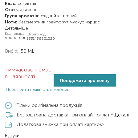
Клас:
селектив
Стать:
для жінок
Група ароматів:
східний
квітковий
Ноти:
безсмертник
грейпфрут
мускус
нарцис
Детальніше
Код товара
Штрих-код
V001419100
3331436801020
Вибір:
50 ML
Тимчасово немає
в наявності
Повідомити про появу
Перевірити наявність в магазині
Тільки оригінальна продукція
Безкоштовна доставка при онлайн оплаті*
Деталі
Додаткова знижка при оплаті карткою
Відгуки