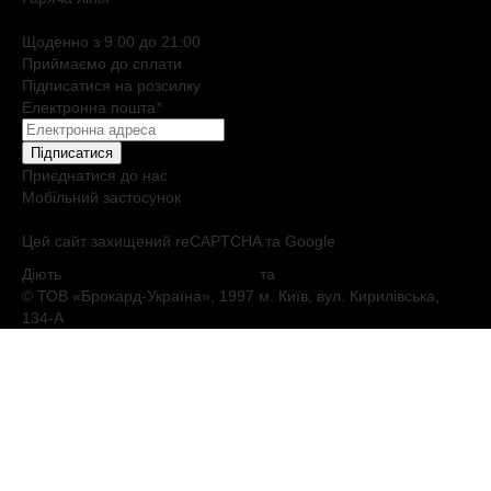
0 800 508 880
Щоденно з 9:00 до 21:00
Приймаємо до сплати
Підписатися на розсилку
Електронна пошта
*
Підписатися
Приєднатися до нас
Мобільний застосунок
Цей сайт захищений reCAPTCHA та Google
Діють
Політика конфіденційності
та
Умови обслуговування
© ТОВ «Брокард-Україна», 1997 м. Київ, вул. Кирилівська,
134-А