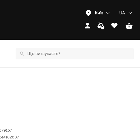
Київ
UA
379167
614102007