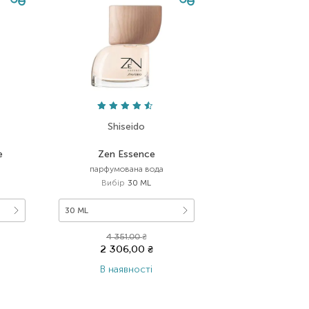
Shiseido
e
Zen Essence
парфумована вода
Вибір
30 ML
30 ML
4 351,00
₴
2 306,00
₴
В наявності