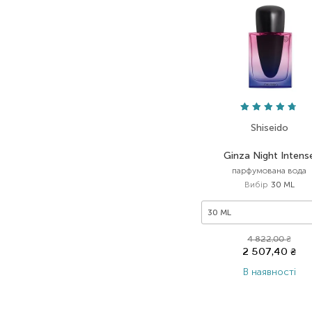
Shiseido
Ginza Night Intens
парфумована вода
Вибір
30 ML
30 ML
4 822,00
₴
2 507,40
₴
В наявності