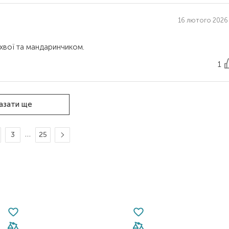
16 лютого 2026 
1
азати ще
…
3
25