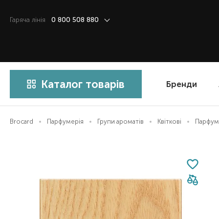
Гаряча лiнiя
0 800 508 880
Каталог товарів
Бренди
Brocard
Парфумерія
Групи ароматів
Квіткові
Парфумо