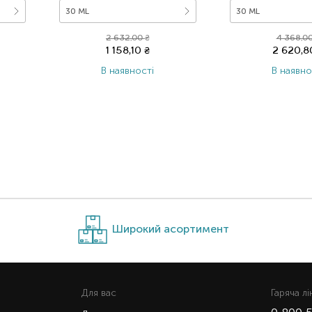
30 ML
30 ML
2 632,00
₴
4 368,0
1 158,10
₴
2 620,
В наявності
В наявно
Широкий асортимент
Для вас
Гаряча лi