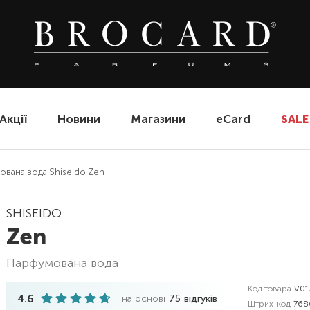
Акції
Новини
Магазини
eCard
SALE
вана вода Shiseido Zen
SHISEIDO
Zen
парфумована вода
Код товара
V01
4.6
на основі
75
відгуків
Штрих-код
768