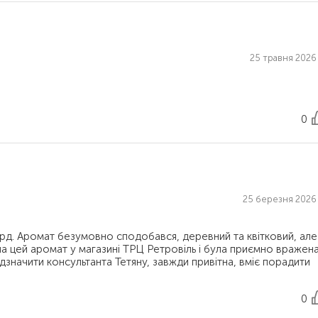
25 травня 2026 
0
25 березня 2026 
ард. Аромат безумовно сподобався, деревний та квітковий, але
а цей аромат у магазині ТРЦ Ретровіль і була приємно вражен
відзначити консультанта Тетяну, завжди привітна, вміє порадити
0