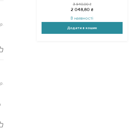
3 940,00
₴
2 048,80
₴
В наявності
р.
Додати в кошик
р.
а