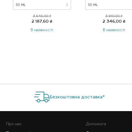
30 ML
30 ML
3 646,00
₴
3 910,00
₴
2 187,60
₴
2 346,00
₴
В наявності
В наявності
Item 1 of 5
Безкоштовна доставка*
Про нас
Допомога