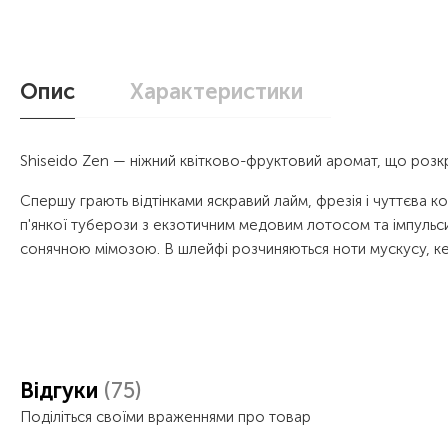
Опис
Характеристики
Shiseido Zen — ніжний квітково-фруктовий аромат, що розкрив
Спершу грають відтінками яскравий лайм, фрезія і чуттєва 
п'янкої туберози з екзотичним медовим лотосом та імпульси
сонячною мімозою. В шлейфі розчиняються ноти мускусу, 
Відгуки
(75)
Поділіться своїми враженнями про товар