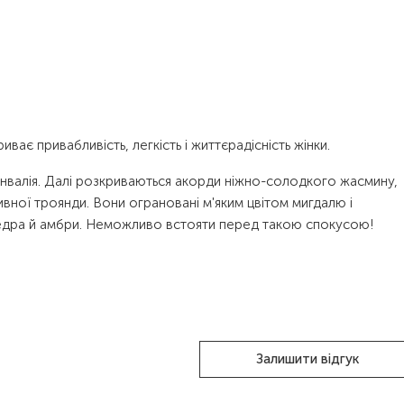
ає привабливість, легкість і життєрадісність жінки.
конвалія. Далі розкриваються акорди ніжно-солодкого жасмину,
вної троянди. Вони ограновані м'яким цвітом мигдалю і
кедра й амбри. Неможливо встояти перед такою спокусою!
Залишити відгук