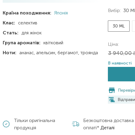
Вибір:
30 M
Країна походження:
Японія
Клас:
селектив
30 ML
Стать:
для жінок
Група ароматів:
квітковий
Ціна:
Ноти:
ананас
апельсин
бергамот
троянда
3 940,00
В наявності
Перевіри
Відправ
Тільки оригінальна
Безкоштовна доставка
продукція
оплаті*
Деталі