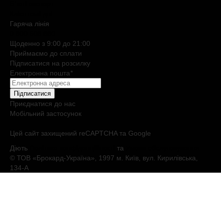
Б`юті експерт
Клієнтські дні
Гаряча лiнiя
0 800 508 880
Щоденно з 9:00 до 21:00
Приймаємо до сплати
Підписатися на розсилку
Електронна пошта
*
Підписатися
Приєднатися до нас
Мобільний застосунок
Цей сайт захищений reCAPTCHA та Google
Діють
Політика конфіденційності
та
Умови обслуговування
© ТОВ «Брокард-Україна», 1997 м. Київ, вул. Кирилівська,
134-А