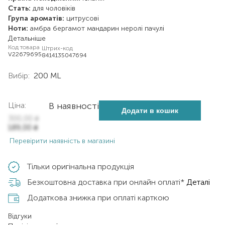
Стать:
для чоловіків
Група ароматів:
цитрусові
Ноти:
амбра
бергамот
мандарин
неролі
пачулі
Детальніше
Код товара
Штрих-код
V22679695
8414135047694
Вибір:
200 ML
Ціна:
В наявності
Додати в кошик
300,00
₴
189,00
₴
Перевірити наявність в магазині
Тільки оригінальна продукція
Безкоштовна доставка при онлайн оплаті*
Деталі
Додаткова знижка при оплаті карткою
Відгуки