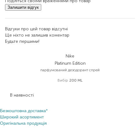
Поділіться своїми враженнями про товар
Залишити відгук
Відгуки про цей товар відсутні
Ще ніхто не залишив коментар
Будьте першими!
Nike
Platinum Edition
парфумований дезодорант спрей
Вибір
200 ML
300,00
₴
189,00
₴
В наявності
Безкоштовна доставка*
Широкий асортимент
Оригінальна продукція