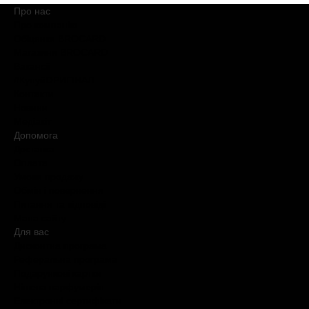
Про нас
Про компанію
Обіцянки BROCARD
Магазини BROCARD
Вакансії
#КупуйОРИГІНАЛ
Контакти
Новини
Медіакіт
Допомога
Доставка
Оплата
Умови продажу
Обмін і повернення
Питання та відповіді
Мапа сайту
Для вас
Дисконтна програма
Реферальна програма
Подарункові картки
Нішева парфумерія
Електронні сертифікати