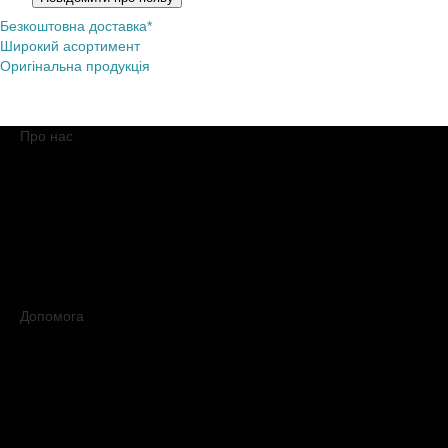
Безкоштовна доставка*
Широкий асортимент
Оригінальна продукція
Про нас
Про компанію
Обіцянки BROCARD
Магазини BROCARD
Вакансії
#КупуйОРИГІНАЛ
Контакти
Новини
Медіакіт
Допомога
Доставка
Оплата
Умови продажу
Обмін і повернення
Питання та відповіді
Мапа сайту