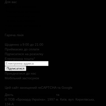
Для вас
Дисконтна програма
Реферальна програма
Подарункові картки
Нішева парфумерія
Електронні сертифікати
Б`юті експерт
Гаряча лiнiя
0 800 508 880
Щоденно з 9:00 до 21:00
Приймаємо до сплати
Підписатися на розсилку
Електронна пошта
*
Підписатися
Приєднатися до нас
Мобільний застосунок
Цей сайт захищений reCAPTCHA та Google
Діють
Політика конфіденційності
та
Умови обслуговування
© ТОВ «Брокард-Україна», 1997 м. Київ, вул. Кирилівська,
134-А