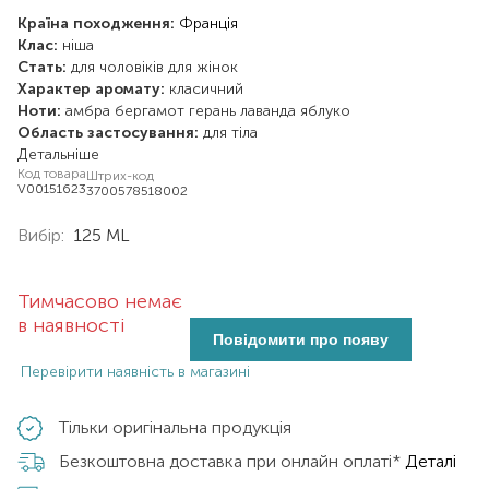
Країна походження:
Франція
Клас:
ніша
Стать:
для чоловіків
для жінок
Характер аромату:
класичний
Ноти:
амбра
бергамот
герань
лаванда
яблуко
Область застосування:
для тіла
Детальніше
Код товара
Штрих-код
V00151623
3700578518002
Вибір:
125 ML
Тимчасово немає
в наявності
Повідомити про появу
Перевірити наявність в магазині
Тільки оригінальна продукція
Безкоштовна доставка при онлайн оплаті*
Деталі