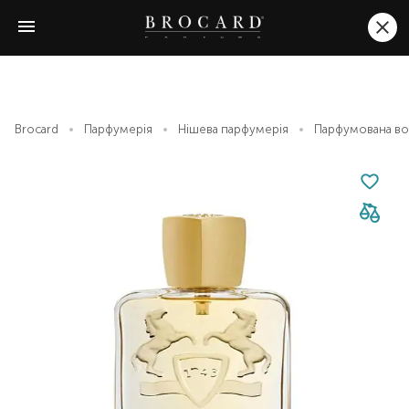
Brocard
Парфумерія
Нішева парфумерія
Парфумована вод