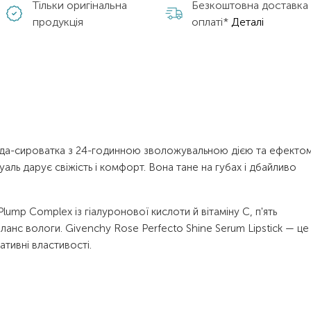
Тільки оригінальна
Безкоштовна доставка
продукція
оплаті*
Деталі
омада-сироватка з 24-годинною зволожувальною дією та ефекто
аль дарує свіжість і комфорт. Вона тане на губах і дбайливо
lump Complex із гіалуронової кислоти й вітаміну С, п'ять
аланс вологи. Givenchy Rose Perfecto Shine Serum Lipstick — це
тивні властивості.