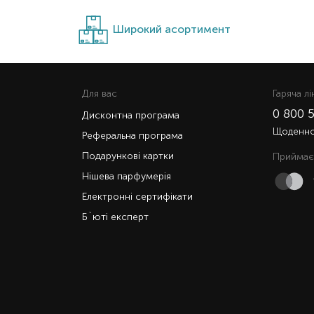
Широкий асортимент
Для вас
Гаряча лi
0 800 
Дисконтна програма
Щоденно 
Реферальна програма
Подарункові картки
Приймає
Нішева парфумерія
Електронні сертифікати
Б`юті експерт