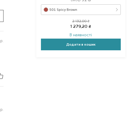
501 Spicy Brown
2 132,00
₴
1 279,20
₴
В наявності
р.
Додати в кошик
р.