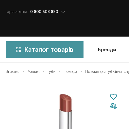
Гаряча лiнiя
0 800 508 880
Каталог товарів
Бренди
Brocard
Макіяж
Губи
Помада
Помада для губ Givenchy