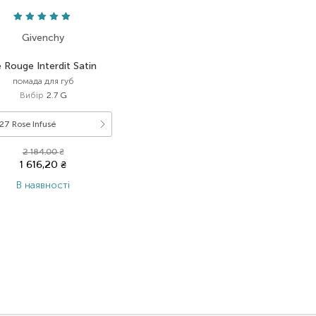
Givenchy
 Rouge Interdit Satin
помада для губ
Вибір
2.7 G
27 Rose Infusé
2 184,00
₴
1 616,20
₴
В наявності