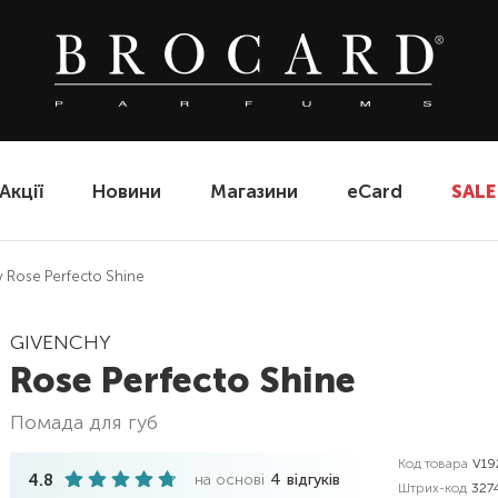
Акції
Новини
Магазини
eCard
SALE
 Rose Perfecto Shine
GIVENCHY
Rose Perfecto Shine
помада для губ
Код товара
V19
4.8
на основі
4
відгуків
Штрих-код
327