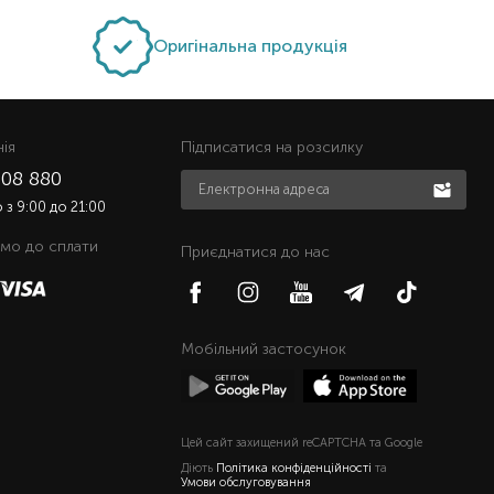
Оригінальна продукція
нiя
Підписатися на розсилку
508 880
з 9:00 до 21:00
мо до сплати
Приєднатися до нас
Мобільний застосунок
Цей сайт захищений reCAPTCHA та Google
Діють
Політика конфіденційності
та
Умови обслуговування