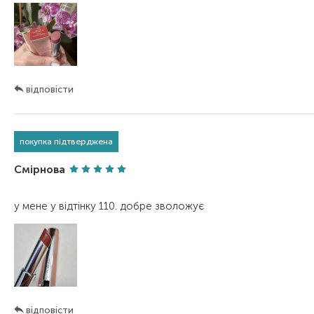
відповісти
покупка підтверджена
Смірнова
відповісти