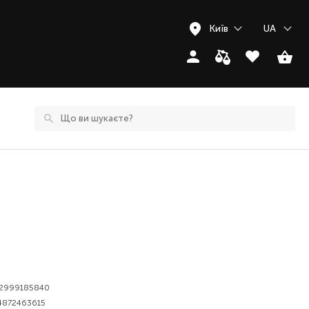
Київ
UA
2999185840
4872463615