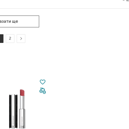
азати ще
1
2