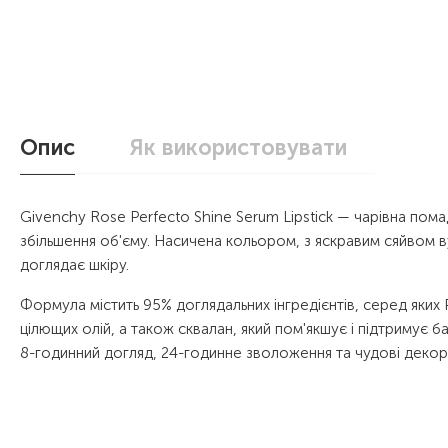
Опис
Як використовувати
Givenchy Rose Perfecto Shine Serum Lipstick — чарівна п
збільшення об'єму. Насичена кольором, з яскравим сяйвом ву
доглядає шкіру.
Формула містить 95% доглядальних інгредієнтів, серед яких P
цілющих олій, а також сквалан, який пом'якшує і підтримує б
8-годинний догляд, 24-годинне зволоження та чудові декора