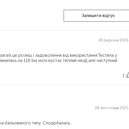
Залишити відгук
28 березня 2026 
галі,це розкіш і задоволення від використання.Тестила у
 зупинилась на 118 (на моїх вустах теплий нюд),але наступний
1
08 листопада 2025 