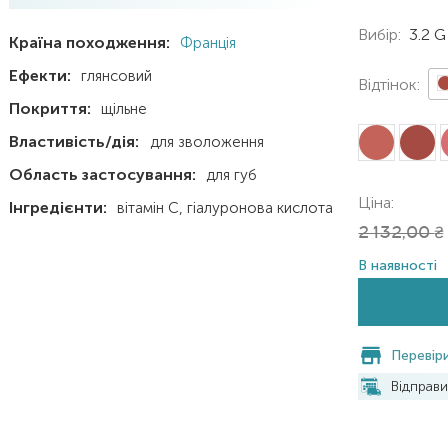
Вибір:
3.2 G
Країна походження:
Франція
Ефекти:
глянсовий
Відтінок:
Покриття:
щільне
Властивість/дія:
для зволоження
Область застосування:
для губ
Ціна:
Інгредієнти:
вітамін C
гіалуронова кислота
2 132,00
₴
В наявності
Перевіри
Відправ