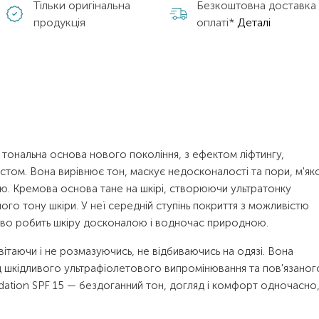
Тільки оригінальна
Безкоштовна доставка
продукція
оплаті*
Деталі
 — тональна основа нового покоління, з ефектом ліфтингу,
том. Вона вирівнює тон, маскує недосконалості та пори, м'як
тою. Кремова основа тане на шкірі, створюючи ультратонку
ого тону шкіри. У неї середній ступінь покриття з можливістю
яйво робить шкіру досконалою і водночас природною.
вітаючи і не розмазуючись, не відбиваючись на одязі. Вона
д шкідливого ультрафіолетового випромінювання та пов'язаног
undation SPF 15 — бездоганний тон, догляд і комфорт одночасно