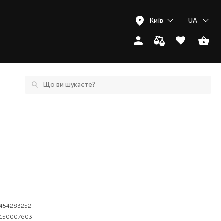
Київ
UA
7454283252
5150007603