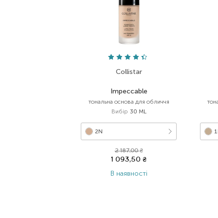
Collistar
Impeccable
тональна основа для обличчя
тон
Вибір
30 ML
2N
1
2 187,00
₴
1 093,50
₴
В наявності
Item 1 of 1