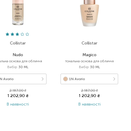
Collistar
Collistar
Nudo
Magico
альна основа для обличчя
тональна основа для обличчя
Вибір
30 ML
Вибір
30 ML
N Avorio
1N Avorio
2 187,00
₴
2 187,00
₴
1 202,90
₴
1 202,90
₴
В наявності
В наявності