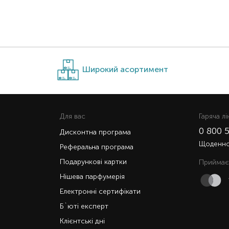
Широкий асортимент
Для вас
Гаряча лi
0 800 
Дисконтна програма
Щоденно 
Реферальна програма
Подарункові картки
Приймає
Нішева парфумерія
Електронні сертифікати
Б`юті експерт
Клієнтські дні