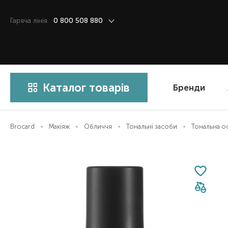
Гаряча лiнiя
0 800 508 880
Каталог товарів
Бренди
Brocard
Макіяж
Обличчя
Тональні засоби
Тональна ос