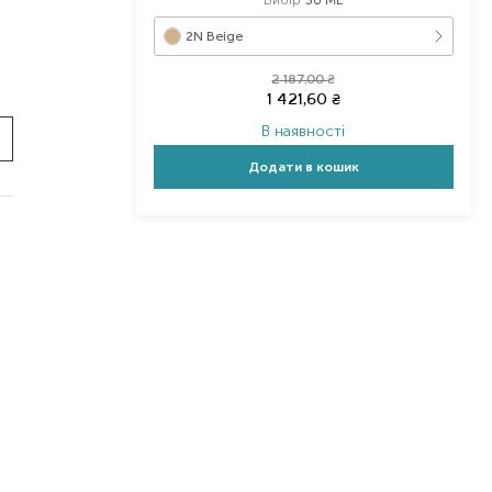
2N Beige
2 187,00
₴
1 421,60
₴
В наявності
Додати в кошик