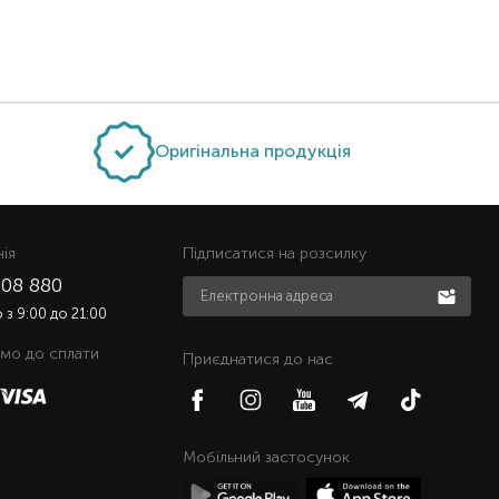
Оригінальна продукція
нiя
Підписатися на розсилку
508 880
з 9:00 до 21:00
мо до сплати
Приєднатися до нас
Мобільний застосунок