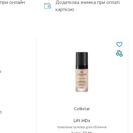
 при онлайн
Додаткова знижка при оплаті
карткою
о
Collistar
о
,
Lift HD+
тональна основа для обличчя
Вибір
30 ML