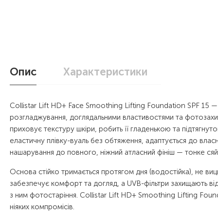
Опис
Характеристики
Collistar Lift HD+ Face Smoothing Lifting Foundation SPF 15
розгладжування, доглядальними властивостями та фотозахис
приховує текстуру шкіри, робить її гладенькою та підтягну
еластичну плівку-вуаль без обтяження, адаптується до власн
нашарування до повного, ніжний атласний фініш — тонке с
Основа стійко тримається протягом дня (водостійка), не виц
забезпечує комфорт та догляд, а UVB-фільтри захищають ві
з ним фотостаріння. Collistar Lift HD+ Smoothing Lifting Fo
ніяких компромісів.