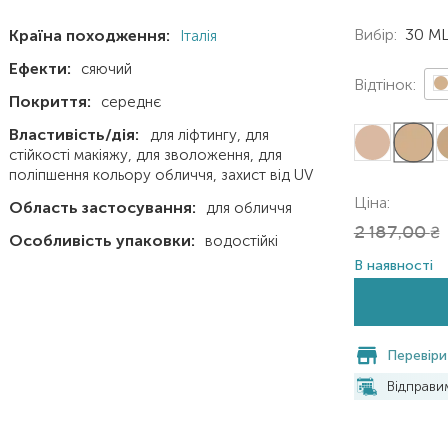
Вибір:
30 M
Країна походження:
Італія
Ефекти:
сяючий
Відтінок:
Покриття:
середнє
Властивість/дія:
для ліфтингу
для
стійкості макіяжу
для зволоження
для
поліпшення кольору обличчя
захист від UV
Ціна:
Область застосування:
для обличчя
2 187,00
₴
Особливість упаковки:
водостійкі
В наявності
Перевіри
Відправ