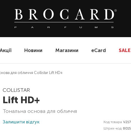
Акції
Новини
Магазини
eCard
SALE
нова для обличчя Collistar Lift HD+
COLLISTAR
Lift HD+
тональна основа для обличчя
Залишити відгук
Код товара
V21
Штрих-код
801