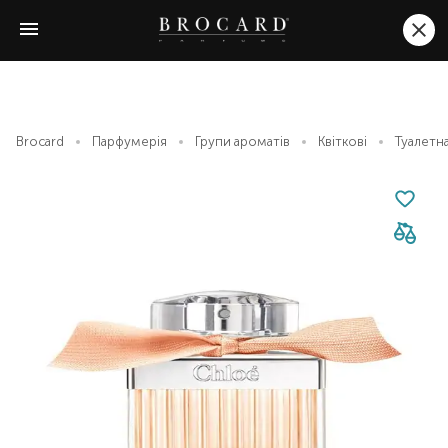
Brocard
Парфумерія
Групи ароматів
Квіткові
Туалетна