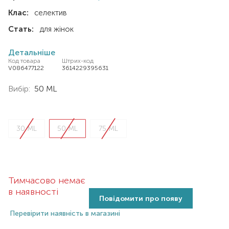
Клас:
селектив
Стать:
для жінок
Детальніше
Код товара
Штрих-код
V086477122
3614229395631
Вибір:
50 ML
30 ML
50 ML
75 ML
Тимчасово немає
в наявності
Повідомити про появу
Перевірити наявність в магазині