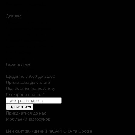
Питання та відповіді
Мапа сайту
Для вас
Дисконтна програма
Реферальна програма
Подарункові картки
Нішева парфумерія
Електронні сертифікати
Б`юті експерт
Клієнтські дні
Гаряча лiнiя
0 800 508 880
Щоденно з 9:00 до 21:00
Приймаємо до сплати
Підписатися на розсилку
Електронна пошта
*
Підписатися
Приєднатися до нас
Мобільний застосунок
Цей сайт захищений reCAPTCHA та Google