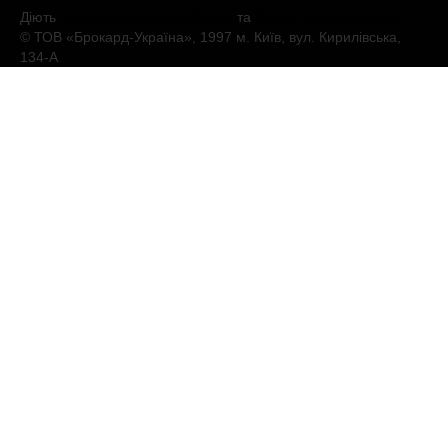
Діють
Політика конфіденційності
та
Умови обслуговування
© ТОВ «Брокард-Україна», 1997 м. Київ, вул. Кирилівська,
134-А