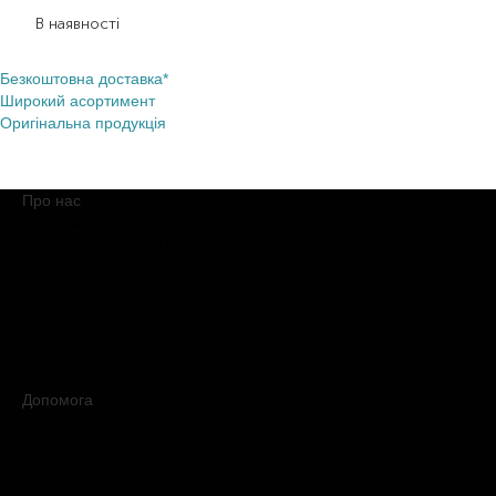
2 793,00
₴
1 675,80
₴
В наявності
Безкоштовна доставка*
Широкий асортимент
Оригінальна продукція
Про нас
Про компанію
Обіцянки BROCARD
Магазини BROCARD
Вакансії
#КупуйОРИГІНАЛ
Контакти
Новини
Медіакіт
Допомога
Доставка
Оплата
Умови продажу
Обмін і повернення