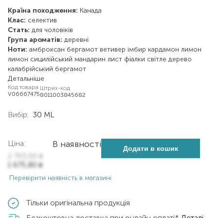
Країна походження:
Канада
Клас:
селектив
Стать:
для чоловіків
Група ароматів:
деревні
Ноти:
амброксан
бергамот
ветивер
імбир
кардамон
лимон
лимон сицилійський
мандарин
лист фіалки
світле дерево
калабрійський бергамот
Детальніше
Код товара
Штрих-код
V06667475
8011003845682
Вибір:
30 ML
Ціна:
В наявності
Додати в кошик
2 793,00
₴
1 675,80
₴
Перевірити наявність в магазині
Тільки оригінальна продукція
Безкоштовна доставка при онлайн оплаті*
Деталі