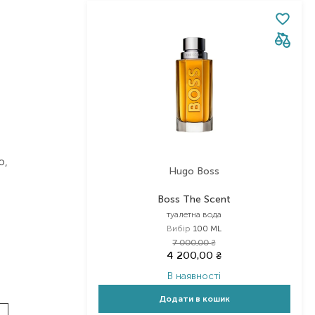
ю,
Hugo Boss
Boss The Scent
туалетна вода
Вибір
100 ML
7 000,00
₴
4 200,00
₴
В наявності
Додати в кошик