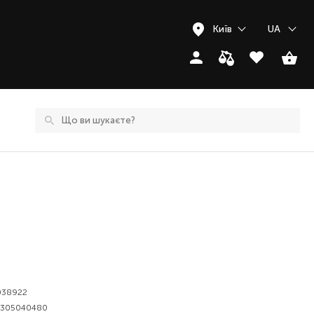
Київ
UA
038922
6305040480