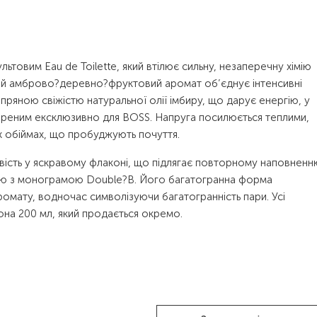
ьтовим Eau de Toilette, який втілює сильну, незаперечну хімію
ей амброво?деревно?фруктовий аромат об’єднує інтенсивні
пряною свіжістю натуральної олії імбиру, що дарує енергію, у
вореним ексклюзивно для BOSS. Напруга посилюється теплими,
х обіймах, що пробуджують почуття.
євість у яскравому флаконі, що підлягає повторному наповненн
ою з монограмою Double?B. Його багатогранна форма
омату, водночас символізуючи багатогранність пари. Усі
а 200 мл, який продається окремо.