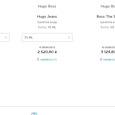
Hugo Boss
Hugo B
Hugo Jeans
Boss The 
туалетна вода
туалетна 
Вибір
75 ML
Вибір
50
75 ML
4 368,00
₴
5 208,0
2 620,80
₴
3 124,
В наявності
В наявно