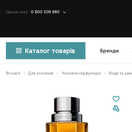
Гаряча лiнiя
0 800 508 880
Каталог товарів
Бренди
Brocard
Для чоловіків
Чоловіча парфумерія
Води та од