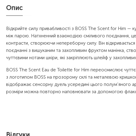
Опис
Відкрийте силу привабливості з BOSS The Scent for Him — кул
між парою. Натхненний взаємодією сміливого поєднання, ц
контрасти, створюючи непереборну силу. Він відкривається 
поєднанні з вишуканим та захопливим фруктом манінка, ст
чуттєвими нотами шкіри, які закріплюють шлейф у захопливи
BOSS The Scent Eau de Toilette for Him переосмислює чутт
з логотипом BOSS на прозорому склі та металевою кришк
відображає сенсорну дуель усередині цього полум’яного ар
розміри можна повторно наповнювати за допомогою флакон
Відгуки