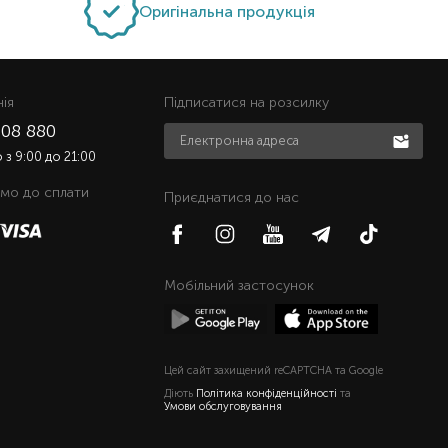
Оригінальна продукція
нiя
Підписатися на розсилку
508 880
з 9:00 до 21:00
мо до сплати
Приєднатися до нас
Мобільний застосунок
Цей сайт захищений reCAPTCHA та Google
Діють
Політика конфіденційності
та
Умови обслуговування