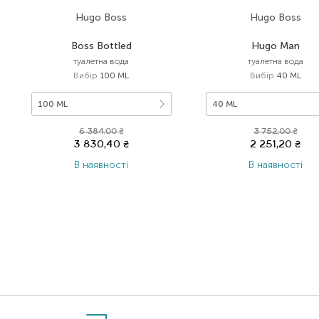
Hugo Boss
Hugo Boss
Boss Bottled
Hugo Man
туалетна вода
туалетна вода
Вибір
100 ML
Вибір
40 ML
100 ML
40 ML
6 384,00
₴
3 752,00
₴
3 830,40
₴
2 251,20
₴
В наявності
В наявності
Item 1 of 1