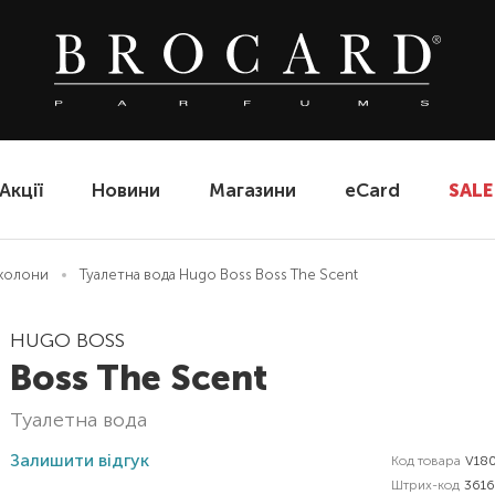
Акції
Новини
Магазини
eCard
SALE
еколони
Туалетна вода Hugo Boss Boss The Scent
HUGO BOSS
Boss The Scent
туалетна вода
Залишити відгук
Код товара
V18
Штрих-код
361