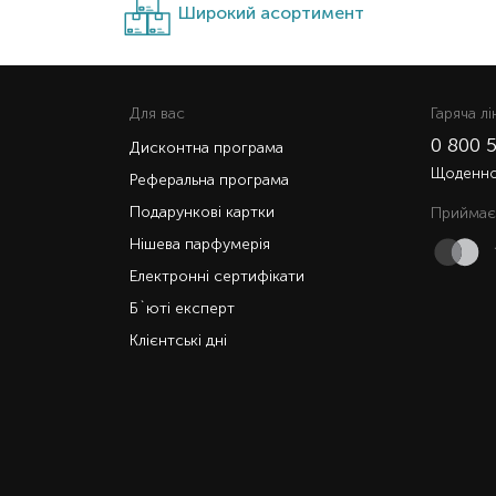
Широкий асортимент
Для вас
Гаряча лi
0 800 
Дисконтна програма
Щоденно 
Реферальна програма
Подарункові картки
Приймає
Нішева парфумерія
Електронні сертифікати
Б`юті експерт
Клієнтські дні