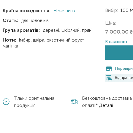
Вибір:
100 
Країна походження:
Німеччина
Стать:
для чоловіків
Ціна:
Група ароматів:
деревні
шкіряний
пряні
7 000,00
₴
Ноти:
імбир
шкіра
екзотичний фрукт
В наявності
манінка
Перевіри
Відправ
Тільки оригінальна
Безкоштовна доставка
продукція
оплаті*
Деталі