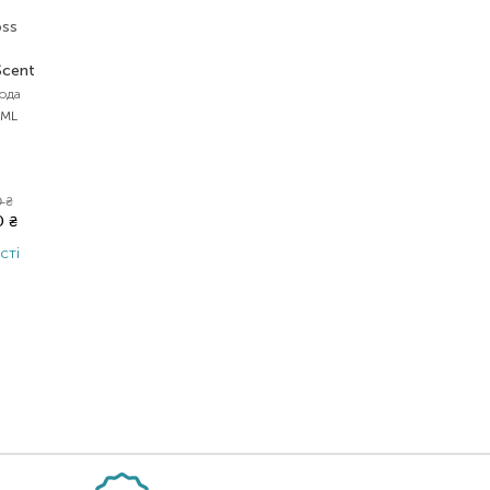
oss
Scent
вода
 ML
0
₴
80
₴
сті