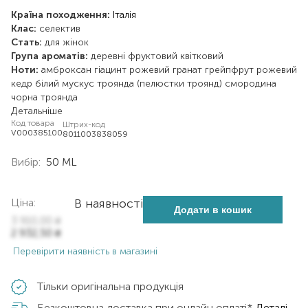
Країна походження:
Італія
Клас:
селектив
Стать:
для жінок
Група ароматів:
деревні
фруктовий
квітковий
Ноти:
амброксан
гіацинт рожевий
гранат
грейпфрут рожевий
кедр білий
мускус
троянда (пелюстки троянд)
смородина
чорна
троянда
Детальніше
Код товара
Штрих-код
V000385100
8011003838059
Вибір:
50 ML
Ціна:
В наявності
Додати в кошик
3 910,00
₴
2 932,50
₴
Перевірити наявність в магазині
Тільки оригінальна продукція
Безкоштовна доставка при онлайн оплаті*
Деталі