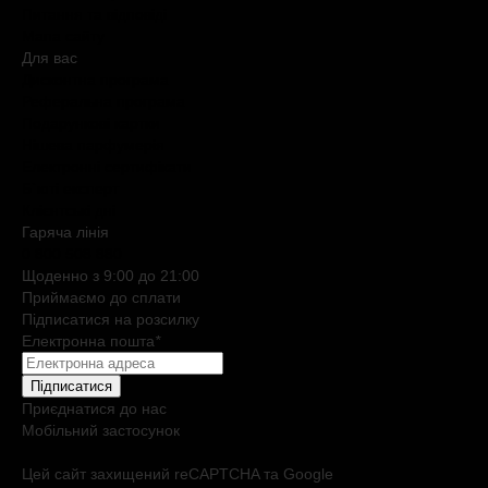
Питання та відповіді
Мапа сайту
Для вас
Дисконтна програма
Реферальна програма
Подарункові картки
Нішева парфумерія
Електронні сертифікати
Б`юті експерт
Клієнтські дні
Гаряча лiнiя
0 800 508 880
Щоденно з 9:00 до 21:00
Приймаємо до сплати
Підписатися на розсилку
Електронна пошта
*
Підписатися
Приєднатися до нас
Мобільний застосунок
Цей сайт захищений reCAPTCHA та Google