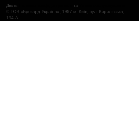
Діють
Політика конфіденційності
та
Умови обслуговування
© ТОВ «Брокард-Україна», 1997 м. Київ, вул. Кирилівська,
134-А