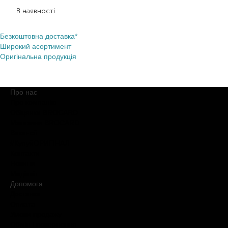
3 910,00
₴
2 932,50
₴
В наявності
Безкоштовна доставка*
Широкий асортимент
Оригінальна продукція
Про нас
Про компанію
Обіцянки BROCARD
Магазини BROCARD
Вакансії
#КупуйОРИГІНАЛ
Контакти
Новини
Медіакіт
Допомога
Доставка
Оплата
Умови продажу
Обмін і повернення