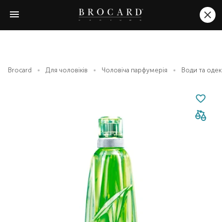
Brocard
Для чоловіків
Чоловіча парфумерія
Води та оде