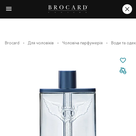
Brocard
Для чоловіків
Чоловіча парфумерія
Води та оде