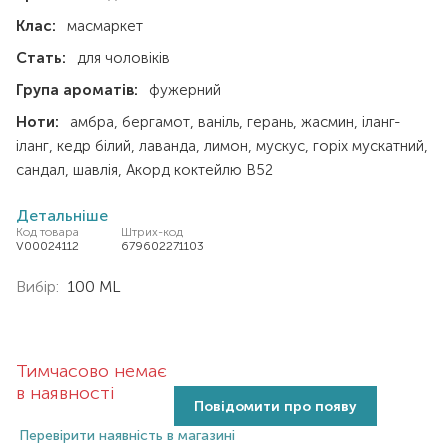
Клас:
масмаркет
Стать:
для чоловіків
Група ароматів:
фужерний
Ноти:
амбра
бергамот
ваніль
герань
жасмин
іланг-
іланг
кедр білий
лаванда
лимон
мускус
горіх мускатний
сандал
шавлія
Акорд коктейлю В52
Детальніше
Код товара
Штрих-код
V00024112
679602271103
Вибір:
100 ML
Тимчасово немає
в наявності
Повідомити про появу
Перевірити наявність в магазині