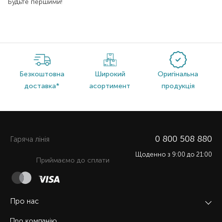
Будьте першими!
Безкоштовна
Широкий
Оригінальна
доставка*
асортимент
продукція
0 800 508 880
Гаряча лiнiя
Щоденно з 9:00 до 21:00
Приймаємо до сплати
Про нас
Про компанію