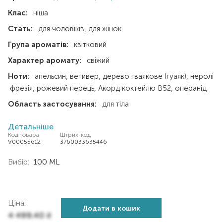
Клас:
ніша
Стать:
для чоловіків
для жінок
Група ароматів:
квітковий
Характер аромату:
свіжий
Ноти:
апельсин
ветивер
дерево гваякове (гуаяк)
неролі
фрезія
рожевий перець
Акорд коктейлю В52
операнід
Область застосування:
для тіла
Детальніше
Код товара
Штрих-код
V00055612
3760033635446
Вибір:
100 ML
Ціна:
Додати в кошик
4 499,40
₴