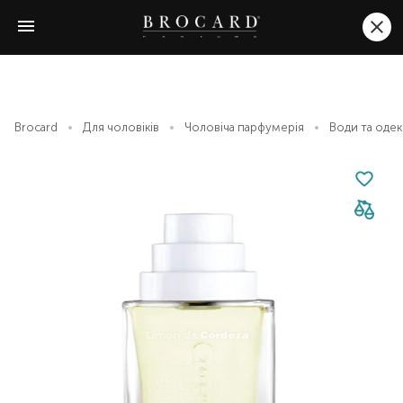
Brocard
Для чоловіків
Чоловіча парфумерія
Води та оде