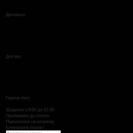
Новини
Медіакіт
Допомога
Доставка
Оплата
Умови продажу
Обмін і повернення
Питання та відповіді
Мапа сайту
Для вас
Дисконтна програма
Реферальна програма
Подарункові картки
Нішева парфумерія
Електронні сертифікати
Б`юті експерт
Гаряча лiнiя
0 800 508 880
Щоденно з 9:00 до 21:00
Приймаємо до сплати
Підписатися на розсилку
Електронна пошта
*