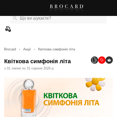
Каталог
Бренди
Акції
Новини
Магазини
eCard
товарів
Brocard
Акції
Квіткова симфонія літа
Квіткова симфонія літа
з 01 липня по 31 серпня 2026 р.