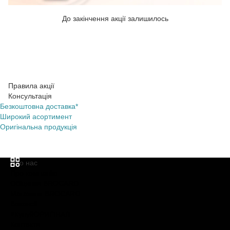
До закінчення акції залишилось
Правила акції
Консультація
Безкоштовна доставка*
Широкий асортимент
Оригінальна продукція
Про нас
Про компанію
Обіцянки BROCARD
Магазини BROCARD
Вакансії
#КупуйОРИГІНАЛ
Контакти