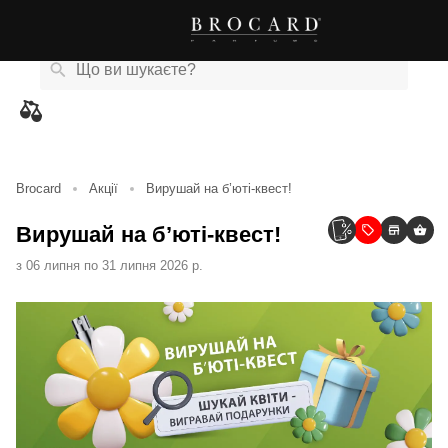
Каталог
Бренди
Акції
Новини
Магазини
eCard
товарів
Brocard
Акції
Вирушай на б’юті-квест!
Вирушай на б’юті-квест!
з 06 липня по 31 липня 2026 р.