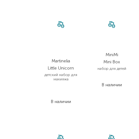
MiniMi
Martinelia
Mini Box
Little Unicorn
набор для детей
детский набор для
1 000,00
₴
макияжа
В наличии
493,00
₴
345,10
₴
В наличии