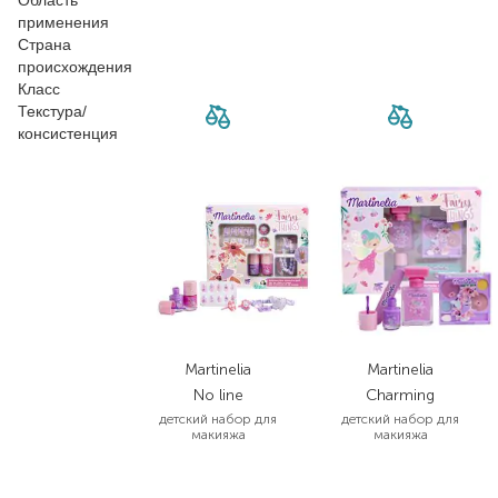
Область
применения
Страна
происхождения
Класс
Текстура/
консистенция
Martinelia
Martinelia
No line
Charming
детский набор для
детский набор для
макияжа
макияжа
878,00
₴
988,00
₴
614,60
₴
642,20
₴