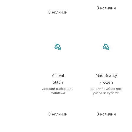
705,00
₴
1 279,20
₴
564,00
₴
В наличии
В наличии
Air-Val
Mad Beauty
Stitch
Frozen
детский набор для
детский набор для
макияжа
ухода за губами
1 099,00
₴
732,00
₴
879,20
₴
512,40
₴
В наличии
В наличии