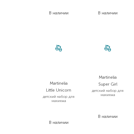
1 647,00
₴
2 417,00
₴
1 070,60
₴
1 691,90
₴
В наличии
В наличии
Martinelia
Martinelia
Super Girl
Little Unicorn
детский набор для
макияжа
детский набор для
макияжа
526,00
₴
636,00
₴
368,20
₴
413,40
₴
В наличии
В наличии