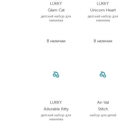
LUKKY
LUKKY
Glam Сat
Unicorn Heart
детский набор для
детский набор для
макияжа
макияжа
519,00
₴
685,00
₴
378,90
₴
500,10
₴
В наличии
В наличии
LUKKY
Air-Val
Adorable Kitty
Stitch
детский набор для
набор для детей
макияжа
1 599,00
₴