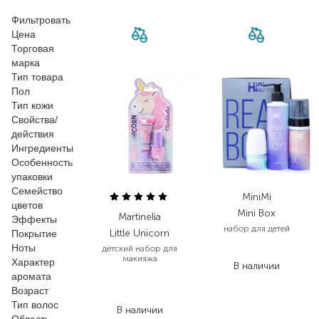
Фильтровать
Цена
Торговая
марка
Тип товара
Пол
Тип кожи
Свойства/
действия
Ингредиенты
Особенность
упаковки
Семейство
MiniMi
цветов
Mini Box
Martinelia
Эффекты
набор для детей
Little Unicorn
Покрытие
Ноты
детский набор для
1 150,00
₴
макияжа
Характер
В наличии
аромата
219,00
₴
Возраст
142,40
₴
Тип волос
В наличии