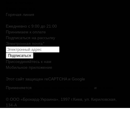
Бьюти эксперт
Клиентские дни
Горячая линия
0 800 508 880
Ежедневно c 9:00 до 21:00
Принимаем к оплате
Подписаться на рассылку
Электронная почта
*
Подписаться
Присоединяйтесь к нам
Мобильное приложение
Этот сайт защищен reCAPTCHA и Google
Применяется
Политика конфиденциальности
и
Условия
обслуживания
© ООО «Брокард-Украина», 1997 г.Киев, ул. Кириловская,
134-А