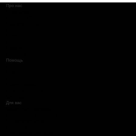
Про нас
О компании
Обещания BROCARD
Магазины BROCARD
Вакансии
#КупуйОРИГІНАЛ
Контакты
Новости
Медиакит
Помощь
Доставка
Оплата
Условия продажи
Обмен и возврат
Вопросы и ответы
Карта сайта
Для вас
Дисконтная программа
Реферальная программа
Подарочные карты
Нишевая парфюмерия
Электронные сертификаты