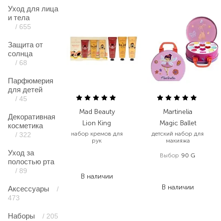
Уход для лица
и тела
/ 655
Защита от
солнца
/ 68
Парфюмерия
для детей
/ 45
Mad Beauty
Martinelia
Декоративная
Lion King
Magic Ballet
косметика
набор кремов для
детский набор для
/ 322
рук
макияжа
Уход за
Выбор
90 G
653,00
₴
полостью рта
457,10
₴
713,00
₴
/ 89
В наличии
463,50
₴
В наличии
Аксессуары
/
473
Наборы
/ 205