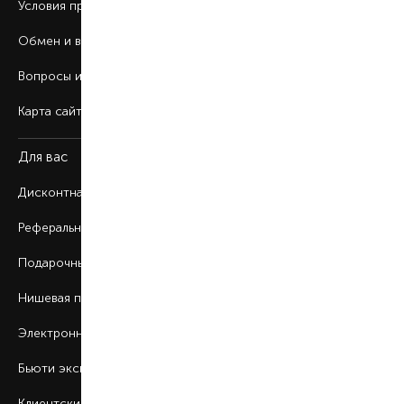
Условия продажи
Обмен и возврат
Вопросы и ответы
Карта сайта
Для вас
Дисконтная программа
Реферальная программа
Подарочные карты
Нишевая парфюмерия
Электронные сертификаты
Бьюти эксперт
Клиентские дни