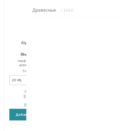
Древесные
/ 1660
Alysonoldoini
Alysonoldoini
Rhum D'Hiver
Cuir D'Encens
парфюмированный
парфюмированный
дорожный набор
дорожный набор
Выбор
20 ML
Выбор
3*20 ML
20 ML
3*20 ML
2 990,00
₴
7 475,00
₴
1 764,10
₴
4 410,30
₴
В наличии
В наличии
Добавить в корзину
Добавить в корзину