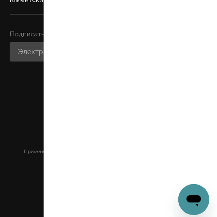
Подписаться на рассылку
Присоединяйтесь к нам
Мобильное приложение
Этот сайт защищен reCAPTCHA и Google
Применяется
Политика конфиденциальности
и
Условия обслуживания
© ООО «Брокард-Украина»,
1997 г.Киев, ул. Кириловская,
134-А