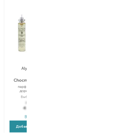
Alysonoldoini
Chocman Mint Esprit
парфюмированный
дорожный набор
Выбор
3*20 ML
7 475,00
₴
4 410,30
₴
В наличии
Добавить в корзину