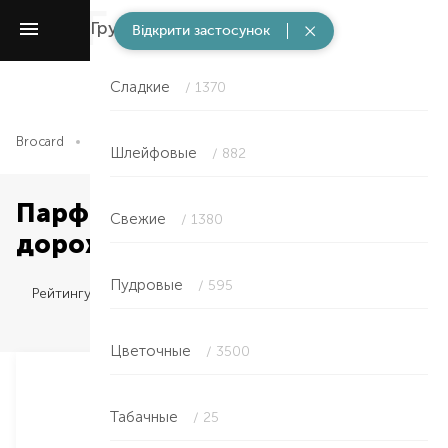
Группы ароматов
/ 6154
Відкрити застосунок
Сладкие
/ 1370
Brocard
Парфюмерия
Группы ароматов
Сладкие
Шлейфовые
/ 882
Парфюмированный
Свежие
/ 1380
дорожный набор
Пудровые
/ 595
Рейтингу
Цветочные
/ 3500
Табачные
/ 25