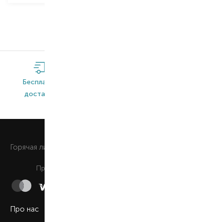
Бесплатная
Широкий
Оригинальная
доставка*
ассортимент
продукция
0 800 508 880
Горячая линия
Ежедневно c 9:00 до 21:00
Принимаем к оплате
Про нас