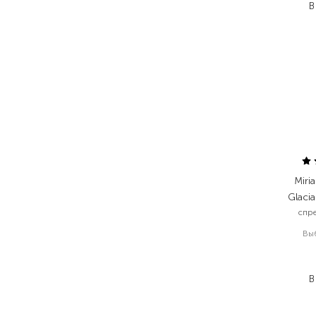
В
Miri
Glacia
спр
Вы
3
2
В