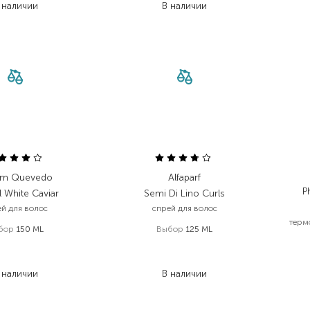
 наличии
В наличии
am Quevedo
Alfaparf
P
l White Caviar
Semi Di Lino Curls
ей для волос
спрей для волос
терм
бор
150 ML
Выбор
125 ML
 653,00
₴
1 854,00
₴
 155,30
₴
1 112,40
₴
 наличии
В наличии