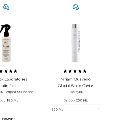
ax Laboratories
Miriam Quevedo
ratin Plex
Glacial White Caviar
ый спрей для волос
шампунь
бор
180 ML
Выбор
250 ML
780,00
₴
250 ML
585,00
₴
 наличии
3 366,00
₴