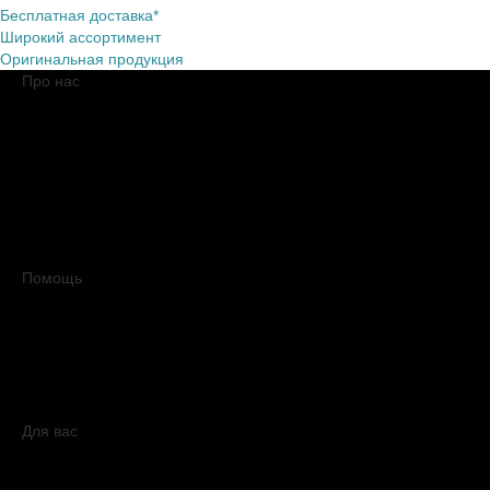
Бесплатная доставка*
Широкий ассортимент
Оригинальная продукция
Про нас
О компании
Обещания BROCARD
Магазины BROCARD
Вакансии
#КупуйОРИГІНАЛ
Контакты
Новости
Медиакит
Помощь
Доставка
Оплата
Условия продажи
Обмен и возврат
Вопросы и ответы
Карта сайта
Для вас
Дисконтная программа
Реферальная программа