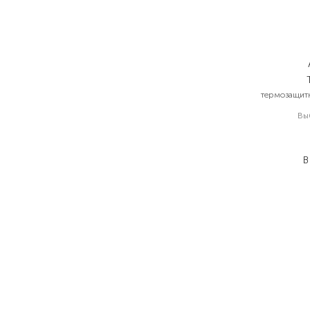
термозащитн
Вы
В