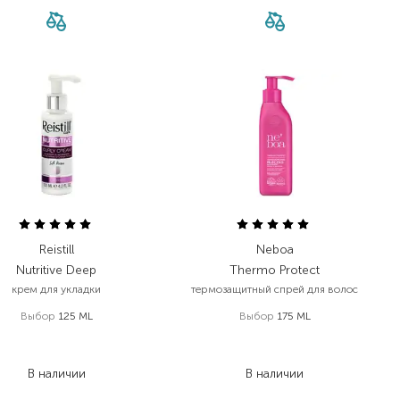
Reistill
Neboa
Nutritive Deep
Thermo Protect
крем для укладки
термозащитный спрей для волос
Выбор
125 ML
Выбор
175 ML
1 149,00
₴
387,00
₴
597,50
₴
232,20
₴
В наличии
В наличии