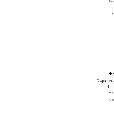
Вы
1
В
Diapason 
Hea
спр
Вы