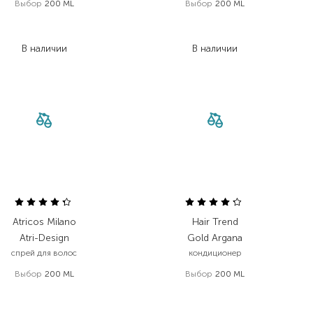
Выбор
200 ML
Выбор
200 ML
312,00
₴
125,00
₴
249,60
₴
100,00
₴
В наличии
В наличии
Atricos Milano
Hair Trend
Atri-Design
Gold Argana
спрей для волос
кондиционер
Выбор
200 ML
Выбор
200 ML
659,00
₴
125,00
₴
428,40
₴
100,00
₴