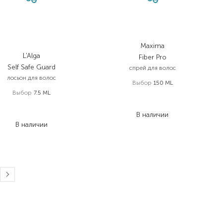
Maxima
L'Alga
Fiber Pro
Self Safe Guard
спрей для волос
лосьон для волос
Выбор
150 ML
Выбор
7.5 ML
1 122,00
₴
398,00
₴
751,70
₴
298,50
₴
В наличии
В наличии