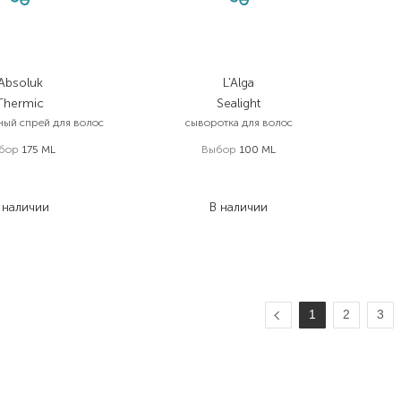
Absoluk
L'Alga
Thermic
Sealight
ый спрей для волос
сыворотка для волос
бор
175 ML
Выбор
100 ML
795,00
₴
1 790,00
₴
636,00
₴
1 342,50
₴
 наличии
В наличии
1
2
3