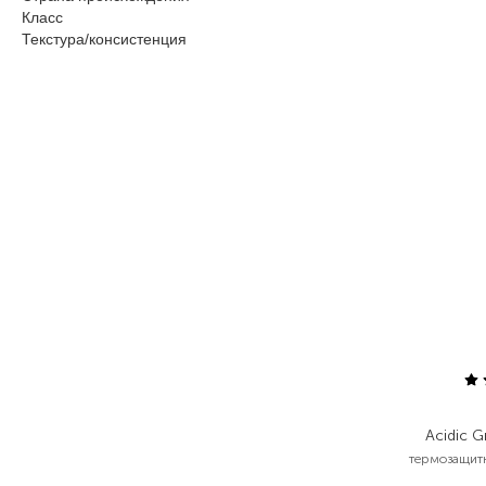
Класс
Текстура/консистенция
Acidic G
термозащитн