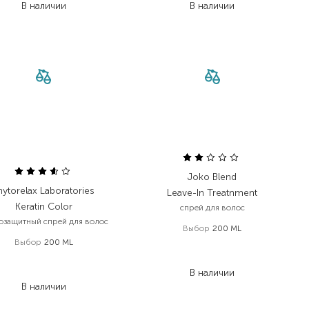
В наличии
В наличии
Joko Blend
hytorelax Laboratories
Leave-In Treatnment
Keratin Color
спрей для волос
озащитный спрей для волос
Выбор
200 ML
Выбор
200 ML
398,00
₴
698,00
₴
270,60
₴
523,50
₴
В наличии
В наличии