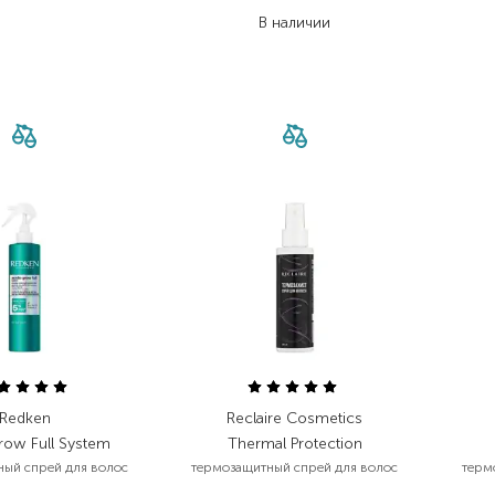
2 019,60
₴
В наличии
Redken
Reclaire Cosmetics
row Full System
Thermal Protection
ый спрей для волос
термозащитный спрей для волос
терм