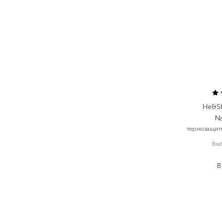
He&Sh
Na
термозащитн
Вы
В