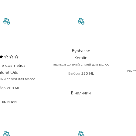
Byphasse
Keratin
термозащитный спрей для волос
e cosmetics
терм
tural Oils
Выбор
250 ML
ый спрей для волос
395,00
₴
276,50
₴
бор
200 ML
В наличии
453,00
₴
 наличии