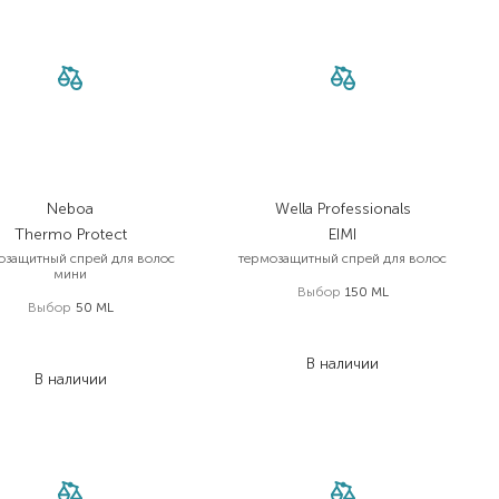
Neboa
Wella Professionals
Thermo Protect
EIMI
озащитный спрей для волос
термозащитный спрей для волос
мини
Выбор
150 ML
Выбор
50 ML
605,00
₴
218,00
₴
484,00
₴
130,80
₴
В наличии
В наличии