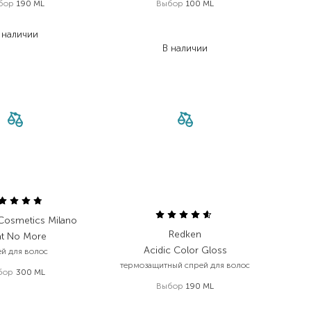
бор
190 ML
Выбор
100 ML
 239,00
₴
724,00
₴
 наличии
506,80
₴
В наличии
Cosmetics Milano
Redken
t No More
Acidic Color Gloss
ей для волос
термозащитный спрей для волос
бор
300 ML
Выбор
190 ML
690,00
₴
552,00
₴
1 239,00
₴