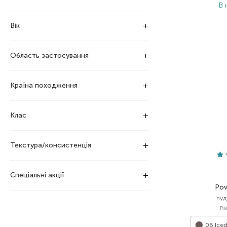
В 
Вік
Область застосування
Країна походження
Клас
Текстура/консистенція
Спеціальні акції
Pow
пуд
Ви
06 Iced