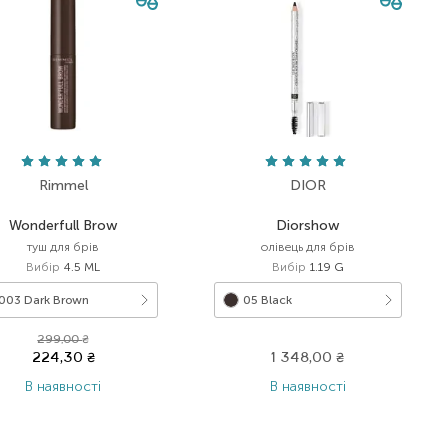
Rimmel
DIOR
Wonderfull Brow
Diorshow
туш для брів
олівець для брів
Вибір
4.5 ML
Вибір
1.19 G
003 Dark Brown
05 Black
299,00
₴
224,30
₴
1 348,00
₴
В наявності
В наявності