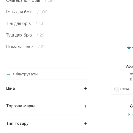
Олівець для брів
/ 184
Гель для брів
/ 100
Тіні для брів
/ 43
Туш для брів
/ 29
Помада і віск
/ 22
Won
ге
Фільтрувати
В
Ціна
Clear
Торгова марка
8
В 
Тип товару