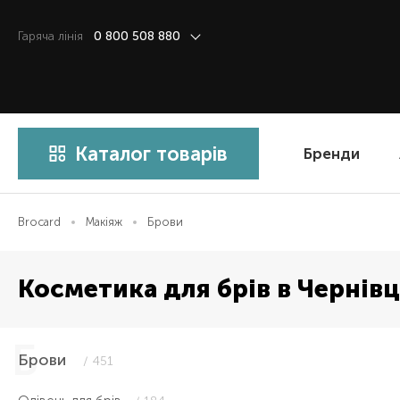
Гаряча лiнiя
0 800 508 880
Каталог товарів
Бренди
Brocard
Макіяж
Брови
Косметика для брів в Чернів
Брови
/ 451