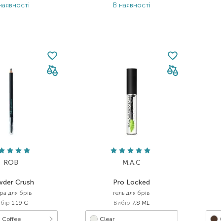
наявності
В наявності
ROB
M.A.C
der Crush
Pro Locked
ра для брів
гель для брів
бір
1.19 G
Вибір
7.8 ML
 Coffee
Clear