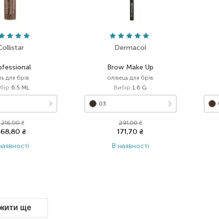
Collistar
Dermacol
ofessional
Brow Make Up
ль для брів
олівець для брів
бір
6.5 ML
Вибір
1.6 G
03
1 216,00
₴
291,00
₴
668,80
₴
171,70
₴
наявності
В наявності
жити ще