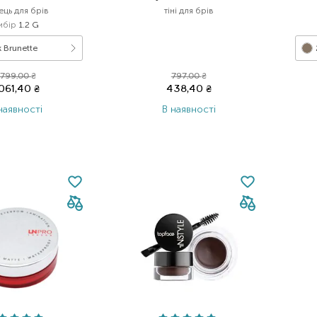
ець для брів
тіні для брів
ибір
1.2 G
 Brunette
 799,00
₴
797,00
₴
 061,40
₴
438,40
₴
наявності
В наявності