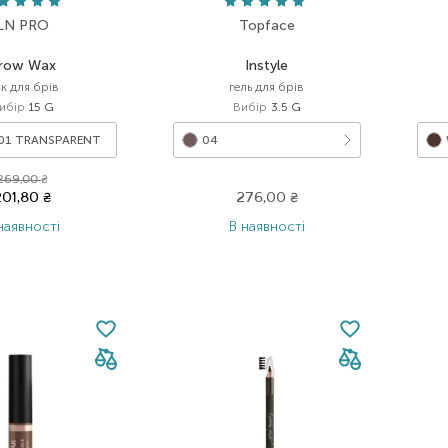
LN PRO
Topface
row Wax
Instyle
ск для брів
гель для брів
ибір
15 G
Вибір
3.5 G
101 TRANSPARENT
04
269,00
₴
201,80
₴
276,00
₴
наявності
В наявності