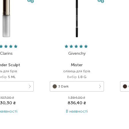
Clarins
Givenchy
der Sculpt
Mister
ль для брів
олівець для брів
ибір
5 ML
Вибір
1.8 G
3 Dark
1 107,00
₴
1 394,00
₴
30,30
₴
836,40
₴
наявності
В наявності