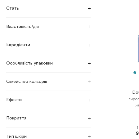
Стать
Властивість/дія
Інгредієнти
Особливість упаковки
Сімейство кольорів
Do
сиров
Ефекти
Ви
Покриття
1
9
Тип шкіри