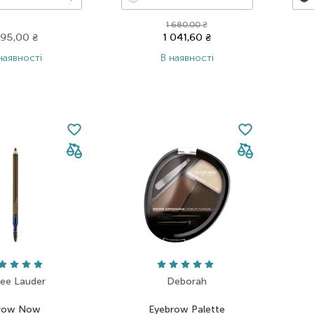
1 680,00
₴
95,00
₴
1 041,60
₴
наявності
В наявності
tee Lauder
Deborah
row Now
Eyebrow Palette