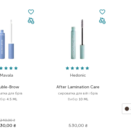
Mavala
Hedonic
uble-Brow
After Lamination Care
атка для брів
сироватка для вій і брів
бір
4.5 ML
Вибір
10 ML
 240,00
₴
30,00
₴
530,00
₴