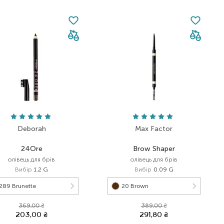
Deborah
Max Factor
24Ore
Brow Shaper
олівець для брів
олівець для брів
Вибір
1.2 G
Вибір
0.09 G
289 Brunette
20 Brown
369,00
₴
389,00
₴
203,00
₴
291,80
₴