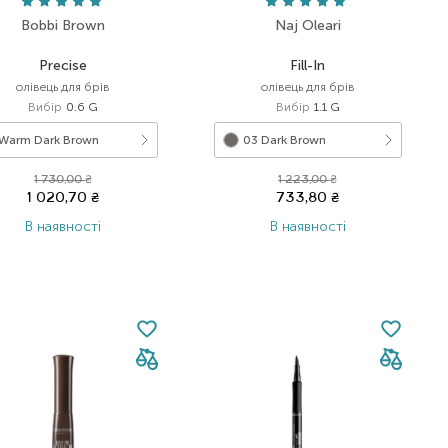
Bobbi Brown
Naj Oleari
Precise
Fill-In
олівець для брів
олівець для брів
Вибір
0.6 G
Вибір
1.1 G
Warm Dark Brown
03 Dark Brown
1 730,00
₴
1 223,00
₴
1 020,70
₴
733,80
₴
В наявності
В наявності