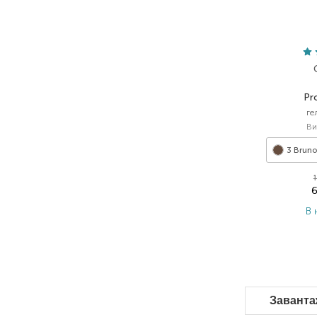
Pr
ге
Ви
3 Bruno
В 
Заванта