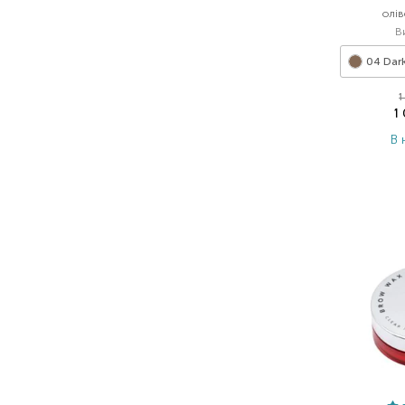
олів
В
04 Dark
1
1
В 