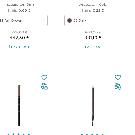
підводка для брів
олівець для брів
Вибір
0.09 G
Вибір
0.22 G
21 Ash Brown
03 Dark
725,00
₴
602,00
₴
442,30
₴
331,10
₴
В наявності
В наявності