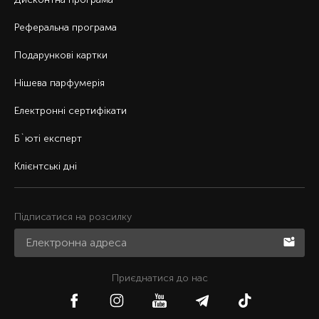
Реферальна програма
Подарункові картки
Нішева парфумерія
Електронні сертифікати
Б`юті експерт
Клієнтські дні
Підписатися на розсилку
Приєднатися до нас