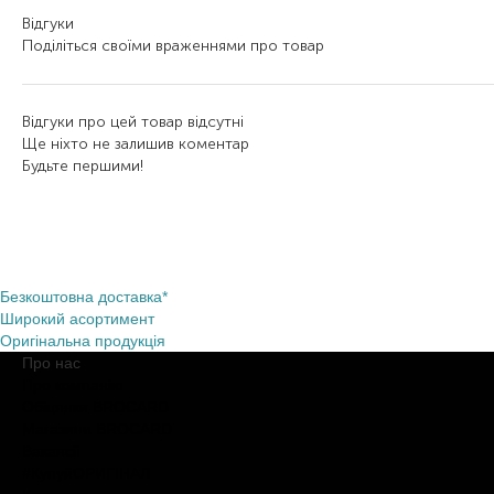
Відгуки
Поділіться своїми враженнями про товар
Відгуки про цей товар відсутні
Ще ніхто не залишив коментар
Будьте першими!
Безкоштовна доставка*
Широкий асортимент
Оригінальна продукція
Про нас
Про компанію
Обіцянки BROCARD
Магазини BROCARD
Вакансії
#КупуйОРИГІНАЛ