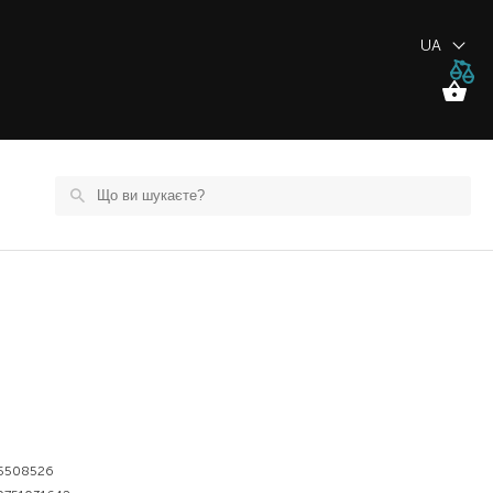
UA
5508526