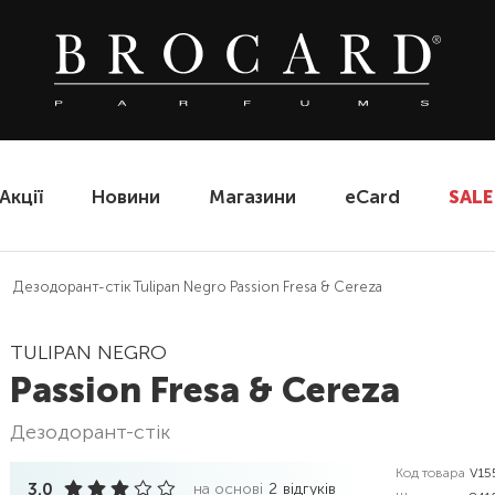
Акції
Новини
Магазини
eCard
SALE
Дезодорант-стік Tulipan Negro Passion Fresa & Cereza
TULIPAN NEGRO
Passion Fresa & Cereza
дезодорант-стік
Код товара
V15
3.0
на основі
2
відгуків