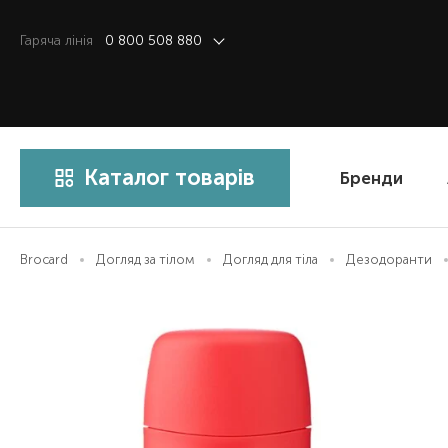
Гаряча лiнiя
0 800 508 880
Каталог товарів
Бренди
Brocard
Догляд за тілом
Догляд для тіла
Дезодоранти