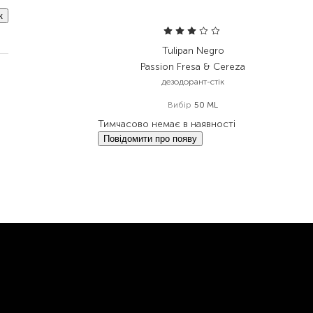
к
Tulipan Negro
Passion Fresa & Cereza
дезодорант-стік
Вибір
50 ML
Тимчасово немає в наявності
Повідомити про появу