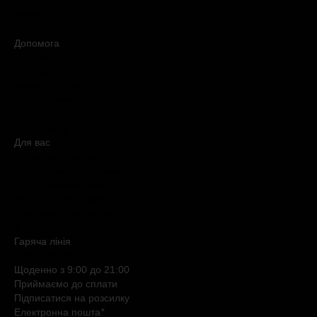
Контакти
Новини
Медіакіт
Допомога
Доставка
Оплата
Умови продажу
Обмін і повернення
Питання та відповіді
Мапа сайту
Для вас
Дисконтна програма
Реферальна програма
Подарункові картки
Нішева парфумерія
Електронні сертифікати
Б`юті експерт
Гаряча лiнiя
0 800 508 880
Щоденно з 9:00 до 21:00
Приймаємо до сплати
Підписатися на розсилку
Електронна пошта
*