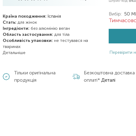
Штрих-код
841
Вибір:
50 M
Країна походження:
Іспанія
Тимчасово
Стать:
для жінок
Інгредієнти:
без алюмінію
веган
Область застосування:
для тіла
Особливість упаковки:
не тестувався на
тваринах
Перевірити н
Детальніше
Тільки оригінальна
Безкоштовна доставка
продукція
оплаті*
Деталі