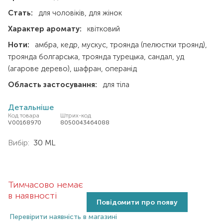
Стать:
для чоловіків
для жінок
Характер аромату:
квітковий
Ноти:
амбра
кедр
мускус
троянда (пелюстки троянд)
троянда болгарська
троянда турецька
сандал
уд
(агарове дерево)
шафран
операнід
Область застосування:
для тіла
Детальніше
Код товара
Штрих-код
V00168970
8050043464088
Вибір:
30 ML
Тимчасово немає
в наявності
Повідомити про появу
Перевірити наявність в магазині