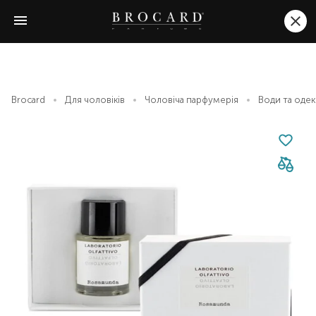
Brocard
Для чоловіків
Чоловіча парфумерія
Води та оде