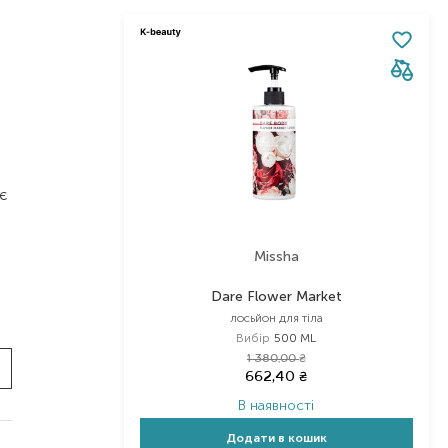
є
Missha
Dare Flower Market
лосьйон для тіла
Вибір
500 ML
1 380,00
₴
662,40
₴
В наявності
Додати в кошик