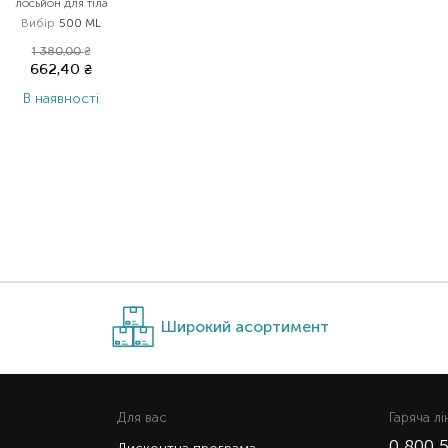
лосьйон для тіла
Вибір
500 ML
1 380,00
₴
662,40
₴
В наявності
Широкий асортимент
Для вас
Гаряча лi
0 800 