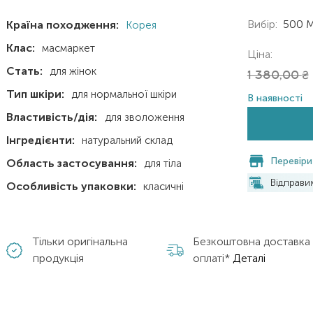
Вибір:
500 
Країна походження:
Корея
Клас:
масмаркет
Ціна:
Стать:
для жінок
1 380,00
₴
Тип шкіри:
для нормальної шкіри
В наявності
Властивість/дія:
для зволоження
Інгредієнти:
натуральний склад
Перевіри
Область застосування:
для тіла
Відправ
Особливість упаковки:
класичні
Тільки оригінальна
Безкоштовна доставка
продукція
оплаті*
Деталі