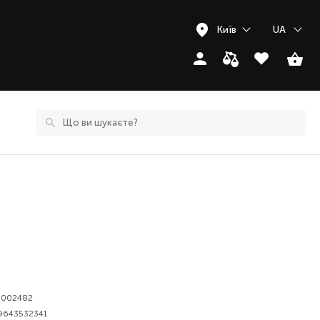
Київ
UA
8002482
9643532341