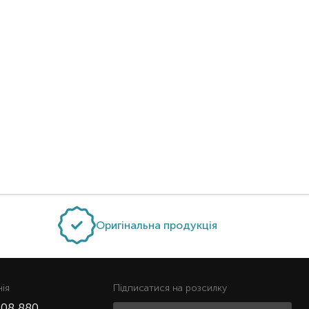
Оригінальна продукція
нiя
Підписатися на розсилку
508 880