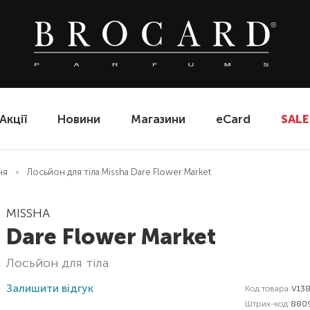
Акції
Новини
Магазини
eCard
SALE
ня
Лосьйон для тіла Missha Dare Flower Market
MISSHA
Dare Flower Market
лосьйон для тіла
Залишити відгук
Код товара
V13
Штрих-код
880