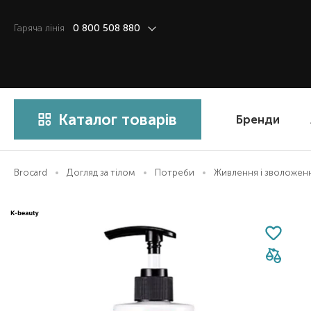
Гаряча лiнiя
0 800 508 880
Каталог товарів
Бренди
Brocard
Догляд за тілом
Потреби
Живлення і зволожен