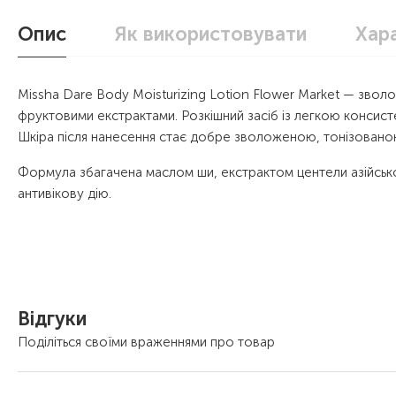
Опис
Як використовувати
Хар
Missha Dare Body Moisturizing Lotion Flower Market — зволо
фруктовими екстрактами. Розкішний засіб із легкою консист
Шкіра після нанесення стає добре зволоженою, тонізовано
Формула збагачена маслом ши, екстрактом центели азійської
антивікову дію.
Відгуки
Поділіться своїми враженнями про товар