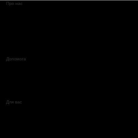
Про нас
Про компанію
Обіцянки BROCARD
Магазини BROCARD
Вакансії
#КупуйОРИГІНАЛ
Контакти
Новини
Медіакіт
Допомога
Доставка
Оплата
Умови продажу
Обмін і повернення
Питання та відповіді
Мапа сайту
Для вас
Дисконтна програма
Реферальна програма
Подарункові картки
Нішева парфумерія
Електронні сертифікати