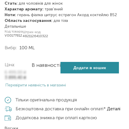
Стать:
для чоловіків
для жінок
Характер аромату:
трав'яний
Ноти:
герань
фіалка
цитрус
естрагон
Акорд коктейлю В52
Область застосування:
для тіла
Детальніше
Код товара
Штрих-код
V00177812
4821126410322
Вибір:
100 ML
Ціна:
В наявності
Додати в кошик
6 499,00
₴
3 899,40
₴
Перевірити наявність в магазині
Тільки оригінальна продукція
Безкоштовна доставка при онлайн оплаті*
Деталі
Додаткова знижка при оплаті карткою
Відгуки