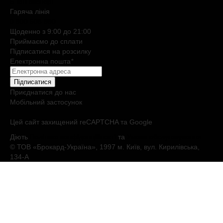
Б`юті експерт
Гаряча лiнiя
0 800 508 880
Щоденно з 9:00 до 21:00
Приймаємо до сплати
Підписатися на розсилку
Електронна пошта
*
Підписатися
Приєднатися до нас
Мобільний застосунок
Цей сайт захищений reCAPTCHA та Google
Діють
Політика конфіденційності
та
Умови обслуговування
© ТОВ «Брокард-Україна», 1997 м. Київ, вул. Кирилівська,
134-А