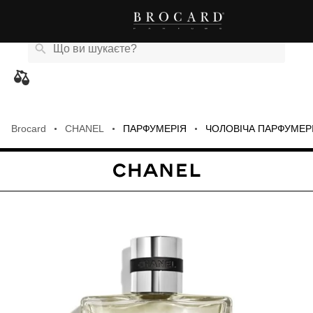
Каталог
Бренди
Акції
Новини
Магазини
eCard
товарів
Brocard
CHANEL
ПАРФУМЕРІЯ
ЧОЛОВІЧА ПАРФУМЕР