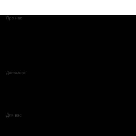
Про нас
Про компанію
Обіцянки BROCARD
Магазини BROCARD
Вакансії
#КупуйОРИГІНАЛ
Контакти
Новини
Медіакіт
Допомога
Доставка
Оплата
Умови продажу
Обмін і повернення
Питання та відповіді
Мапа сайту
Для вас
Дисконтна програма
Реферальна програма
Подарункові картки