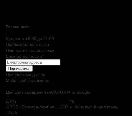
Нішева парфумерія
Електронні сертифікати
Б`юті експерт
Клієнтські дні
Гаряча лiнiя
0 800 508 880
Щоденно з 9:00 до 21:00
Приймаємо до сплати
Підписатися на розсилку
Електронна пошта
*
Підписатися
Приєднатися до нас
Мобільний застосунок
Цей сайт захищений reCAPTCHA та Google
Діють
Політика конфіденційності
та
Умови обслуговування
© ТОВ «Брокард-Україна», 1997 м. Київ, вул. Кирилівська,
134-А