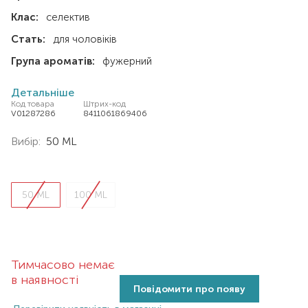
Клас:
селектив
Стать:
для чоловіків
Група ароматів:
фужерний
Детальніше
Код товара
Штрих-код
V01287286
8411061869406
Вибір:
50 ML
50 ML
100 ML
Тимчасово немає
в наявності
Повідомити про появу