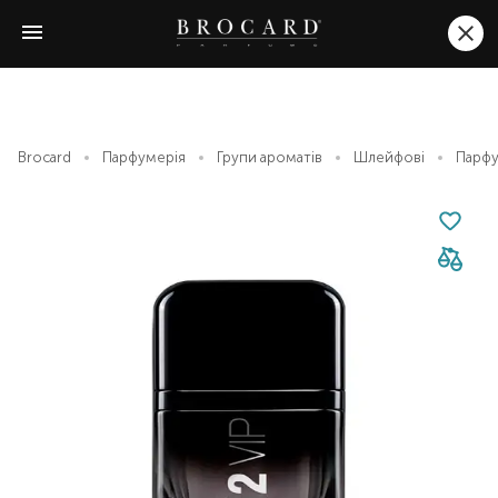
Brocard
Парфумерія
Групи ароматів
Шлейфові
Парфум